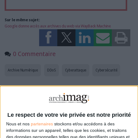
Sur le même sujet:
Google donne accès aux archives du web via WayBack Machine
0 Commentaire
Archive Numérique
DDoS
Cyberattaque
Cybersécurité
Connectez-vous
ou
inscrivez-vous
pour publier un commentaire
Le respect de votre vie privée est notre priorité
À LIRE SUR ARCHIMAG
Nous et nos
partenaires
stockons et/ou accédons à des
informations sur un appareil, telles que les cookies, et traitons
Des archives inédites de Led Zeppelin refont
des données personnelles telles que des identifiants uniques et