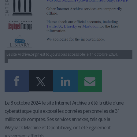
LES GUIDES PRATIQUES
LES BASES DE DONNÉES
L'ESPACE EMPLOI
L'AGENDA
L'ANNUAIRE DES ACTEURS
LES LIVRES BLANCS
LES SUPPLÉMENTS
Le site Archive.org n'est toujours pas accessible le 14 octobre 2024.
NOS OFFRES D'ABONNEMENTS
Le 8 octobre 2024, le site Internet Archive a été la cible d'une
cyberattaque qui a exposé les données personnelles de 31
millions de comptes. Ses services annexes, tels que la
Wayback Machine et OpenLibrary, ont été également
gravement affectés.