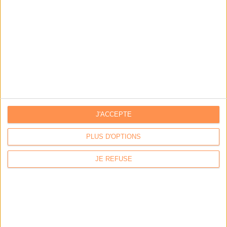
Stratégie data : tirez profit de l’intelligence des
données
LES DERNIÈRES PARUTIONS
J'ACCEPTE
PLUS D'OPTIONS
JE REFUSE