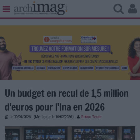
BIBLIOTHÈQUE ÉDITION
ARCHIVES PATRIMOINE
VEILLE DOCUMENTATION
DÉMAT CLOUD
UNIVERS DATA
TRAVAIL COLLABORATIF
VIE NUMÉRIQUE
NUMÉRIQUE RESPONSABLE
Un budget en recul de 1,5 million
d'euros pour l'Ina en 2026
LES DOSSIERS
Le
30/01/2026
(Mis à jour le
16/02/2026
)
Bruno Texier
LES NEWSLETTERS
ina.jpg
LE MAGAZINE