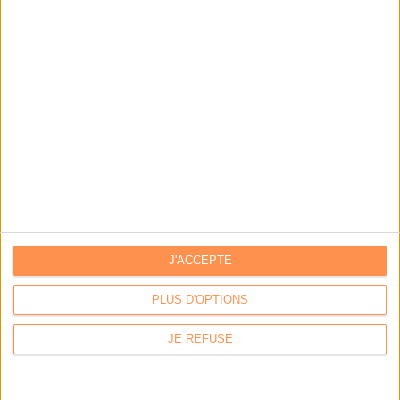
Archivage physique et électronique : enjeux, méthodes et
outils
Stratégie data : tirez profit de l’intelligence des
données
LES DERNIÈRES PARUTIONS
J'ACCEPTE
PLUS D'OPTIONS
JE REFUSE