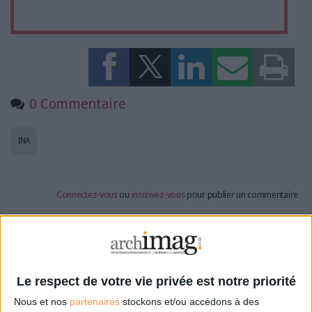
0 Commentaire
INA
Connectez-vous
ou
inscrivez-vous
pour publier un commentaire
À LIRE SUR ARCHIMAG
Le respect de votre vie privée est notre priorité
Des archives inédites de Led Zeppelin refont
surface
Nous et nos
partenaires
stockons et/ou accédons à des