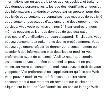
informations sur un appareil, telles que les cookies, et traitons
des données personnelles telles que des identifiants uniques et
des informations standards envoyées par un appareil pour des
publicités et du contenu personnalisés, des mesures de publicité
Le plus beau but de tous les temps, signé Pelé,
et de contenu, des études d'audience et le développement de
reconstitué grâce à l'IA et aux archives
services.
Avec votre permission, nos 248 partenaires et nous-
mêmes pouvons utiliser des données de géolocalisation
précises et d’identification par scan d'appareil. En cliquant, vous
pouvez consentir aux traitements décrits précédemment. Vous
pouvez également refuser de donner votre consentement ou
Construire et faire vivre son référentiel
accéder à des informations plus détaillées et modifier vos
d’archivage : mode d’emploi, entre conformité et
préférences avant de consentir.
Veuillez noter que certains
mémoire
traitements de vos données personnelles peuvent ne pas
nécessiter votre consentement, mais vous avez le droit de vous
y opposer. Vos préférences ne s'appliqueront qu’à ce site Web.
Vous pouvez modifier vos préférences ou retirer votre
consentement à tout moment en revenant sur ce site et en
Les Archives nationales du Luxembourg en mission
cliquant sur le bouton "Confidentialité" en bas de la page Web.
déménagement