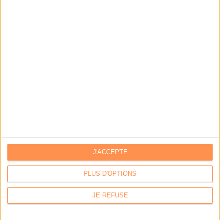
Les derniers guides :
IA génératives : cas d’usage et retours d’expérience
Archivage physique et électronique : enjeux, méthodes et
outils
Stratégie data : tirez profit de l’intelligence des
données
J'ACCEPTE
LES DERNIÈRES PARUTIONS
PLUS D'OPTIONS
JE REFUSE