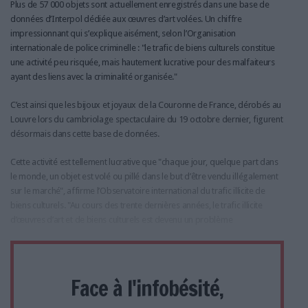
Plus de 57 000 objets sont actuellement enregistrés dans une base de
données d’Interpol dédiée aux œuvres d’art volées. Un chiffre
impressionnant qui s’explique aisément, selon l’Organisation
internationale de police criminelle : "le trafic de biens culturels constitue
une activité peu risquée, mais hautement lucrative pour des malfaiteurs
ayant des liens avec la criminalité organisée."
C’est ainsi que les bijoux et joyaux de la Couronne de France, dérobés au
Louvre lors du cambriolage spectaculaire du 19 octobre dernier, figurent
désormais dans cette base de données.
Cette activité est tellement lucrative que "chaque jour, quelque part dans
le monde, un objet est volé ou pillé dans le but d’être vendu illégalement
sur le marché", affirme l’Observatoire international du trafic illicite de
biens culturels. "Au cours des trente dernières années, le trafic illicite
d’œuvres d’art et de biens culturels est devenu un problème
Face à l'infobésité,