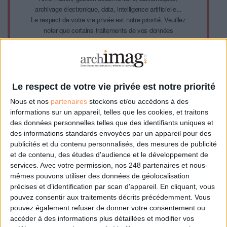
archivage électronique, data, intelligence artificielle...
Le respect de votre vie privée est notre priorité. Veuillez
noter que certains traitements de vos données
personnelles peuvent ne pas nécessiter votre
consentement. Vos préférences ne s'appliqueront qu'à ce
site Web. Vous pouvez modifier vos préférences en vous
abonnant sur ce site web ou en consultant notre politique
de confidentialité.
Le respect de votre vie privée est notre priorité
Nous et nos
partenaires
stockons et/ou accédons à des
Déjà abonné.e ?
Connectez-vous
informations sur un appareil, telles que les cookies, et traitons
des données personnelles telles que des identifiants uniques et
des informations standards envoyées par un appareil pour des
publicités et du contenu personnalisés, des mesures de publicité
et de contenu, des études d'audience et le développement de
services.
Avec votre permission, nos 248 partenaires et nous-
mêmes pouvons utiliser des données de géolocalisation
précises et d’identification par scan d'appareil. En cliquant, vous
0 Commentaire
pouvez consentir aux traitements décrits précédemment. Vous
pouvez également refuser de donner votre consentement ou
Art
Intelligence Artificielle
IA Et Patrimoine
391
accéder à des informations plus détaillées et modifier vos