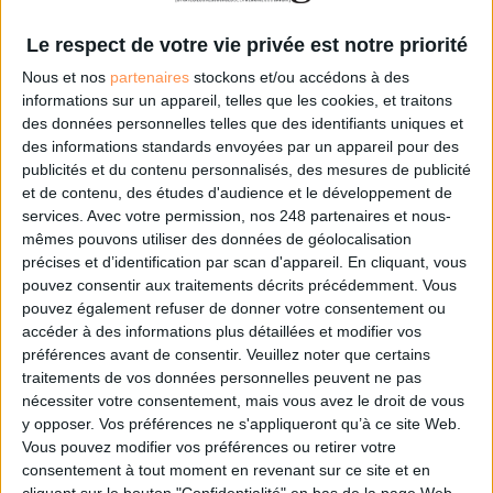
Le respect de votre vie privée est notre priorité
IA en entreprise : encadrer
Abonné
les usages sans freiner
Nous et nos
partenaires
stockons et/ou accédons à des
l’expérimentation
informations sur un appareil, telles que les cookies, et traitons
Méthode
des données personnelles telles que des identifiants uniques et
des informations standards envoyées par un appareil pour des
Le signalement de
publicités et du contenu personnalisés, des mesures de publicité
contenus générés par
et de contenu, des études d'audience et le développement de
l'IA devient obligatoire à
services.
Avec votre permission, nos 248 partenaires et nous-
partir du 2 août
IA
mêmes pouvons utiliser des données de géolocalisation
précises et d’identification par scan d'appareil. En cliquant, vous
pouvez consentir aux traitements décrits précédemment. Vous
pouvez également refuser de donner votre consentement ou
accéder à des informations plus détaillées et modifier vos
Construire et faire vivre son
Abonné
préférences avant de consentir.
Veuillez noter que certains
référentiel d’archivage : mode
traitements de vos données personnelles peuvent ne pas
d’emploi, entre conformité et
mémoire
nécessiter votre consentement, mais vous avez le droit de vous
Méthode
y opposer. Vos préférences ne s'appliqueront qu’à ce site Web.
Vous pouvez modifier vos préférences ou retirer votre
consentement à tout moment en revenant sur ce site et en
Les Archives
Abonné
cliquant sur le bouton "Confidentialité" en bas de la page Web.