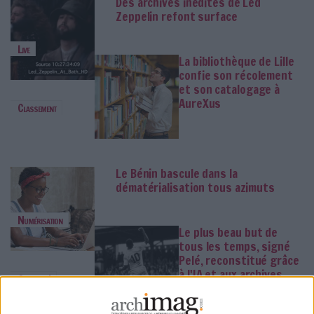
Des archives inédites de Led
Zeppelin refont surface
Live
La bibliothèque de Lille
confie son récolement
et son catalogage à
AureXus
Classement
Le Bénin bascule dans la
dématérialisation tous azimuts
Numérisation
Le plus beau but de
tous les temps, signé
Pelé, reconstitué grâce
à l'IA et aux archives
Gooooal !