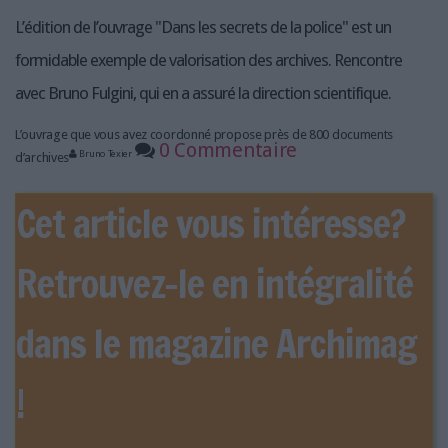
LES GUIDES PRATIQUES
L’édition de l’ouvrage "Dans les secrets de la police" est un
LES BASES DE DONNÉES
formidable exemple de valorisation des archives. Rencontre
L'ESPACE EMPLOI
avec Bruno Fulgini, qui en a assuré la direction scientifique.
L'AGENDA
L'ANNUAIRE DES ACTEURS
L’ouvrage que vous avez coordonné propose près de 800 documents
0 Commentaire
LES LIVRES BLANCS
Bruno Texier
d’archives
LES SUPPLÉMENTS
Cet article vous intéresse?
NOS OFFRES D'ABONNEMENTS
Retrouvez-le en intégralité
dans le magazine Archimag
!