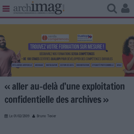
BIBLIOTHÈQUE ÉDITION
ARCHIVES PATRIMOINE
VEILLE DOCUMENTATION
DÉMAT CLOUD
UNIVERS DATA
TRAVAIL COLLABORATIF
VIE NUMÉRIQUE
NUMÉRIQUE RESPONSABLE
« aller au-delà d’une exploitation
confidentielle des archives »
LES DOSSIERS
Le 01/02/2009
Bruno Texier
LES NEWSLETTERS
LE MAGAZINE