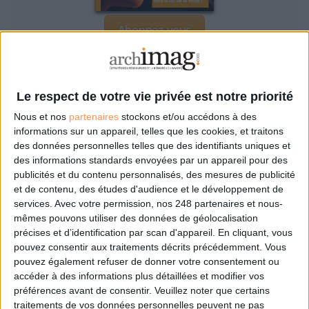
Abonnez-vous
NOUS SUIVRE
Le respect de votre vie privée est notre priorité
Facebook
Nous et nos
partenaires
stockons et/ou accédons à des
Twitter
informations sur un appareil, telles que les cookies, et traitons
Linkedin
des données personnelles telles que des identifiants uniques et
RSS
des informations standards envoyées par un appareil pour des
publicités et du contenu personnalisés, des mesures de publicité
LA BOUTIQUE
et de contenu, des études d'audience et le développement de
services.
Avec votre permission, nos 248 partenaires et nous-
Les derniers mags :
mêmes pouvons utiliser des données de géolocalisation
IA et automatisation : vers la fin de la veille?
précises et d’identification par scan d'appareil. En cliquant, vous
pouvez consentir aux traitements décrits précédemment. Vous
pouvez également refuser de donner votre consentement ou
accéder à des informations plus détaillées et modifier vos
Bibliothèques : comment survivre face aux pressions?
préférences avant de consentir.
Veuillez noter que certains
traitements de vos données personnelles peuvent ne pas