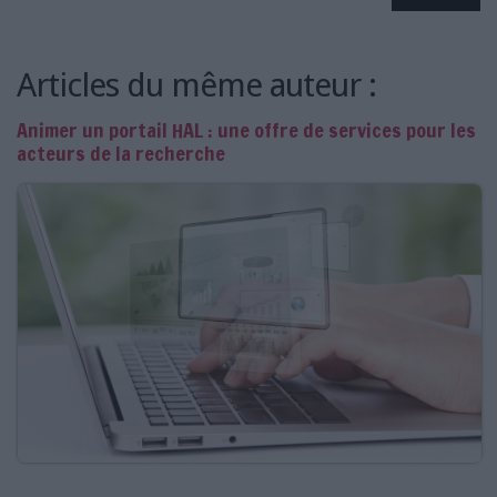
LES GUIDES PRATIQUES
LES BASES DE DONNÉES
L'ESPACE EMPLOI
Articles du même auteur :
L'AGENDA
Animer un portail HAL : une offre de services pour les
L'ANNUAIRE DES ACTEURS
acteurs de la recherche
LES LIVRES BLANCS
LES SUPPLÉMENTS
NOS OFFRES D'ABONNEMENTS