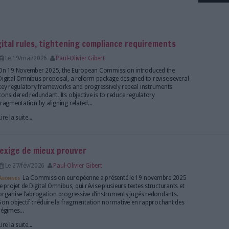
r :
lifying EU digital rules, tightening compliance r
Le 19/mai/2026
Paul-Olivier Gibert
On 19 November 2025, the European Commission i
Digital Omnibus proposal, a reform package designe
key regulatory frameworks and progressively repea
considered redundant. Its objective is to reduce reg
fragmentation by aligning related...
Lire la suite...