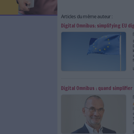
LES NEWSLETTERS
LE MAGAZINE
LES GUIDES PRATIQUES
LES BASES DE DONNÉES
L'ESPACE EMPLOI
L'AGENDA
L'ANNUAIRE DES ACTEURS
Articles du même auteu
LES LIVRES BLANCS
Digital Omnibus: simp
LES SUPPLÉMENTS
NOS OFFRES D'ABONNEMENTS