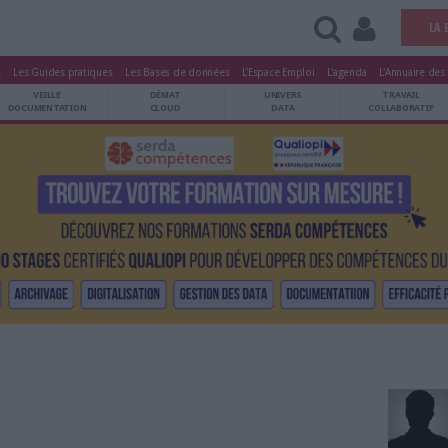
tters
Le Magazine
Les Guides pratiques
Les Bases de données
L'Esp
ARCHIVES
VEILLE
DÉMAT
ATRIMOINE
DOCUMENTATION
CLOUD
Gibert