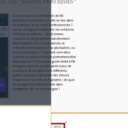
temps, signé Pelé, recon
grâce...
Par:
Bruno Texier
Système d'information :
son fouillis d’application
Par:
Christophe Dutheil
Un callbot dopé à l‘IA pou
répondre aux citoyens de
Par:
Axel Halsenbach
L'AGENDA