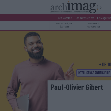
Les Dossiers
Les Newsle
BIBLIOTHÈQUE ÉDITION
BIBLIOTHÈQUE
ARCHIVES PATRIMOINE
ÉDITION
P
VEILLE DOCUMENTATION
DÉMAT CLOUD
UNIVERS DATA
TRAVAIL COLLABORATIF
VIE NUMÉRIQUE
NUMÉRIQUE RESPONSABLE
LES DOSSIERS
Paul-Olivier 