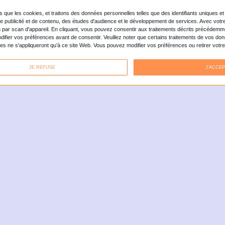
RTAGES, ARTICLES, DES
ERVIEWS ET BIEN PLUS ENCORE
L'irruption de l'intelligence artificielle rebat
radicalement les cartes de la veille professionnelle
en permettant, entre autres, de rationaliser les flux
documentaires grâce à l’automatisation. Et puisque
l'IA excelle aussi dans le tri massif, le résumé ou la
traduction, que reste-t-il à l’humain ? Cette
révolution sonne-t-elle le glas des métiers de la
veille ou annonce-t-elle leur mutation profonde ?