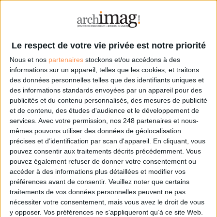
À LIRE SUR ARCHIMAG
Le respect de votre vie privée est notre priorité
La bibliothèque de Lille confie son récolement et
son catalogage à AureXus
Nous et nos
partenaires
stockons et/ou accédons à des
informations sur un appareil, telles que les cookies, et traitons
des données personnelles telles que des identifiants uniques et
des informations standards envoyées par un appareil pour des
publicités et du contenu personnalisés, des mesures de publicité
71e Congrès de l’ABF : l’hospitalité comme fil rouge
et de contenu, des études d'audience et le développement de
services.
Avec votre permission, nos 248 partenaires et nous-
mêmes pouvons utiliser des données de géolocalisation
précises et d’identification par scan d'appareil. En cliquant, vous
pouvez consentir aux traitements décrits précédemment. Vous
pouvez également refuser de donner votre consentement ou
Bibliothèques : comment survivre face aux
accéder à des informations plus détaillées et modifier vos
pressions ?
préférences avant de consentir.
Veuillez noter que certains
traitements de vos données personnelles peuvent ne pas
nécessiter votre consentement, mais vous avez le droit de vous
y opposer. Vos préférences ne s'appliqueront qu’à ce site Web.