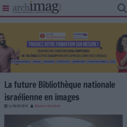
BIBLIOTHÈQUE ÉDITION
ARCHIVES PATRIMOINE
VEILLE DOCUMENTATION
DÉMAT CLOUD
UNIVERS DATA
TRAVAIL COLLABORATIF
VIE NUMÉRIQUE
NUMÉRIQUE RESPONSABLE
La future Bibliothèque nationale
israélienne en images
LES DOSSIERS
Le
06/05/2016
Maxime Grimbert
LES NEWSLETTERS
home_Bibliothque_nationale_Israë
LE MAGAZINE