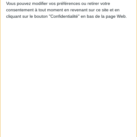
Vous pouvez modifier vos préférences ou retirer votre
consentement à tout moment en revenant sur ce site et en
Bibliothèques : la difficile bataille des budgets
cliquant sur le bouton "Confidentialité" en bas de la page Web.
LE MAG
Numéro 396 : IA et automatisation : vers la fin de la veille?