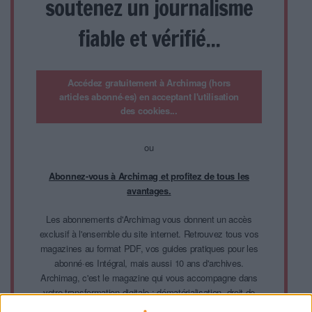
soutenez un journalisme
fiable et vérifié...
Accédez gratuitement à Archimag (hors
articles abonné·es) en acceptant l'utilisation
des cookies...
ou
Abonnez-vous à Archimag et profitez de tous les
avantages.
Les abonnements d'Archimag vous donnent un accès
exclusif à l'ensemble du site internet. Retrouvez tous vos
magazines au format PDF, vos guides pratiques pour les
abonné·es Intégral, mais aussi 10 ans d'archives.
Archimag, c'est le magazine qui vous accompagne dans
votre transformation digitale : dématérialisation, droit de
l'information, gestion documentaire, bibliothèques,