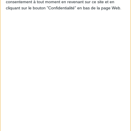
consentement à tout moment en revenant sur ce site et en
cliquant sur le bouton "Confidentialité" en bas de la page Web.
Connectez-vous
ou
inscrivez-vous
pour publier un commentaire
À LIRE SUR ARCHIMAG
La bibliothèque de Lille confie son récolement et
son catalogage à AureXus
71e Congrès de l’ABF : l’hospitalité comme fil rouge
Bibliothèques : comment survivre face aux