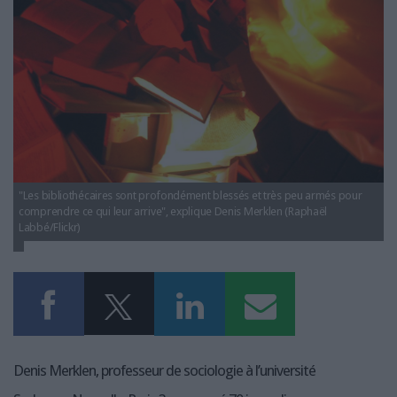
LES GUIDES PRATIQUES
LES BASES DE DONNÉES
L'ESPACE EMPLOI
L'AGENDA
L'ANNUAIRE DES ACTEURS
LES LIVRES BLANCS
LES SUPPLÉMENTS
"Les bibliothécaires sont profondément blessés et très peu armés pour
NOS OFFRES D'ABONNEMENTS
comprendre ce qui leur arrive", explique Denis Merklen (Raphaël
Labbé/Flickr)
Denis Merklen, professeur de sociologie à l’université