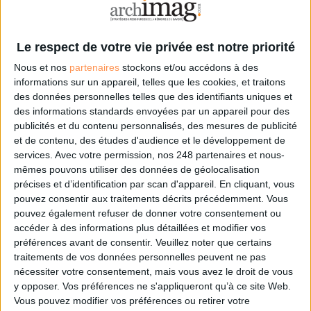
archivage électronique, data, intelligence artificielle...
Le respect de votre vie privée est notre priorité. Veuillez
noter que certains traitements de vos données
Le respect de votre vie privée est notre priorité
personnelles peuvent ne pas nécessiter votre
consentement. Vos préférences ne s'appliqueront qu'à ce
Nous et nos
partenaires
stockons et/ou accédons à des
site Web. Vous pouvez modifier vos préférences en vous
informations sur un appareil, telles que les cookies, et traitons
abonnant sur ce site web ou en consultant notre politique
des données personnelles telles que des identifiants uniques et
de confidentialité.
des informations standards envoyées par un appareil pour des
publicités et du contenu personnalisés, des mesures de publicité
Déjà abonné.e ?
Connectez-vous
et de contenu, des études d'audience et le développement de
services.
Avec votre permission, nos 248 partenaires et nous-
mêmes pouvons utiliser des données de géolocalisation
précises et d’identification par scan d'appareil. En cliquant, vous
pouvez consentir aux traitements décrits précédemment. Vous
pouvez également refuser de donner votre consentement ou
accéder à des informations plus détaillées et modifier vos
préférences avant de consentir.
Veuillez noter que certains
0 Commentaire
traitements de vos données personnelles peuvent ne pas
nécessiter votre consentement, mais vous avez le droit de vous
y opposer. Vos préférences ne s'appliqueront qu’à ce site Web.
Bibliothèque Municipale
Vous pouvez modifier vos préférences ou retirer votre