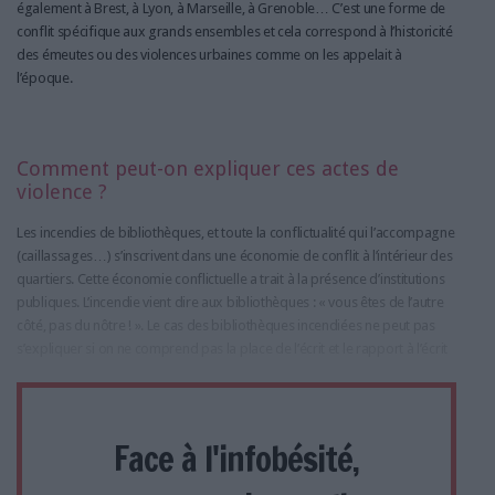
également à Brest, à Lyon, à Marseille, à Grenoble… C’est une forme de
conflit spécifique aux grands ensembles et cela correspond à l’historicité
des émeutes ou des violences urbaines comme on les appelait à
l’époque.
Comment peut-on expliquer ces actes de
violence ?
Les incendies de bibliothèques, et toute la conflictualité qui l’accompagne
(caillassages…) s’inscrivent dans une économie de conflit à l’intérieur des
quartiers. Cette économie conflictuelle a trait à la présence d’institutions
publiques. L’incendie vient dire aux bibliothèques : « vous êtes de l’autre
côté, pas du nôtre ! ». Le cas des bibliothèques incendiées ne peut pas
s’expliquer si on ne comprend pas la place de l’écrit et le rapport à l’écrit
Face à l'infobésité,