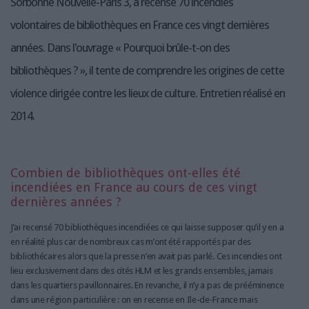
Sorbonne Nouvelle-Paris 3, a recensé 70 incendies
volontaires de bibliothèques en France ces vingt dernières
années. Dans l'ouvrage « Pourquoi brûle-t-on des
bibliothèques ? », il tente de comprendre les origines de cette
violence dirigée contre les lieux de culture. Entretien réalisé en
2014.
Combien de bibliothèques ont-elles été
incendiées en France au cours de ces vingt
dernières années ?
J’ai recensé 70 bibliothèques incendiées ce qui laisse supposer qu’il y en a
en réalité plus car de nombreux cas m’ont été rapportés par des
bibliothécaires alors que la presse n’en avait pas parlé. Ces incendies ont
lieu exclusivement dans des cités HLM et les grands ensembles, jamais
dans les quartiers pavillonnaires. En revanche, il n’y a pas de prééminence
dans une région particulière : on en recense en Ile-de-France mais