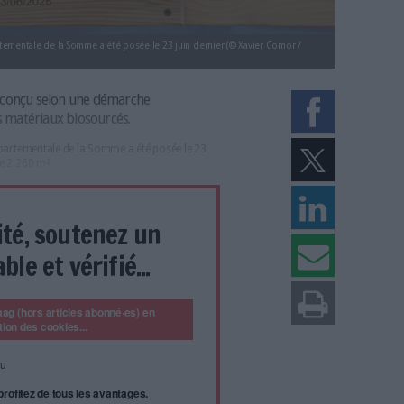
 Bibliothèque départementale de la Somme a été posée le 23 juin dernier (© 
omme)
e 2 260 m² est conçu selon une démarche
nstruit avec des matériaux biosourcés.
re Bibliothèque départementale de la Somme a été posée le 23