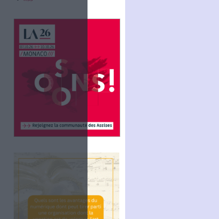
Abonnez-vous
NOUS SUIVRE
Facebook
Twitter
Linkedin
RSS
Xavier Comor /