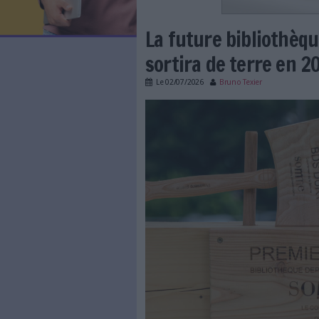
LES NEWSLETTERS
LE MAGAZINE
LES GUIDES PRATIQUES
LES BASES DE DONNÉES
L'ESPACE EMPLOI
L'AGENDA
La future bi
L'ANNUAIRE DES ACTEURS
LES LIVRES BLANCS
sortira de te
LES SUPPLÉMENTS
Le
02/07/2026
Bruno Texi
NOS OFFRES D'ABONNEMENTS
bib_dep_somme.jpg