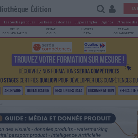
Bibliothèque Édition
tters
Le Magazine
Les Guides pratiques
Les Bases de données
L'Esp
ARCHIVES
VEILLE
DÉMAT
ATRIMOINE
DOCUMENTATION
CLOUD
Publicité