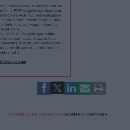
el équipement de de 2 260 m²
l'infobésité, soutenez un
isme fiable et vérifié...
tement à Archimag (hors articles abonné·es) en
cceptant l'utilisation des cookies...
ou
à Archimag et profitez de tous les avantages.
imag vous donnent un accès exclusif à l'ensemble du site
us vos magazines au format PDF, vos guides pratiques pour
 mais aussi 10 ans d'archives. Archimag, c'est le magazine
s votre transformation digitale : dématérialisation, droit
tion documentaire, bibliothèques, archivage électronique,