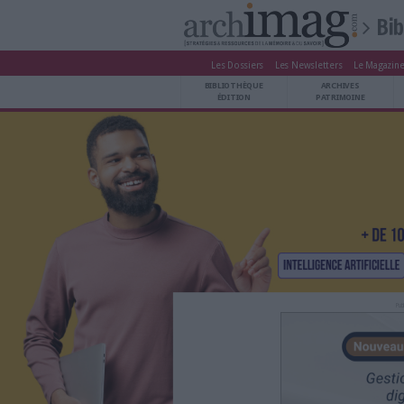
Les Dossiers
Les Newsle
BIBLIOTHÈQUE ÉDITION
BIBLIOTHÈQUE
ARCHIVES PATRIMOINE
ÉDITION
P
VEILLE DOCUMENTATION
DÉMAT CLOUD
UNIVERS DATA
TRAVAIL COLLABORATIF
VIE NUMÉRIQUE
NUMÉRIQUE RESPONSABLE
LES DOSSIERS