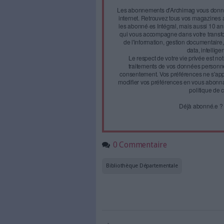
juin dernier à Dury. Ce nouv
Face à 
journal
Accédez gratui
a
Abonnez-vous 
Les abonnements d'Arch
internet. Retrouvez to
les abonné·es Intégral,
qui vous accompagne dan
de l'information, ges