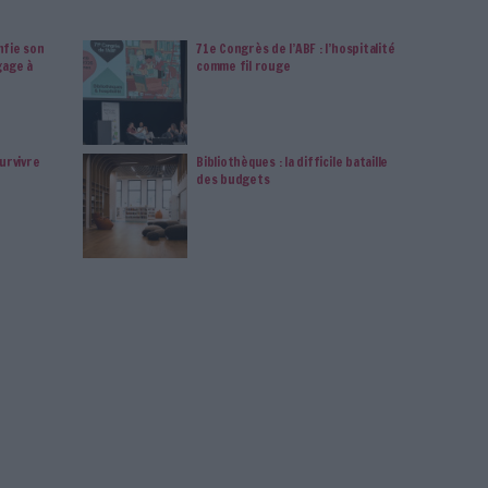
data, intelligence artificielle...
vie privée est notre priorité. Veuillez noter que certains
 données personnelles peuvent ne pas nécessiter votre
férences ne s'appliqueront qu'à ce site Web. Vous pouvez
s en vous abonnant sur ce site web ou en consultant notre
politique de confidentialité.
Déjà abonné.e ?
Connectez-vous
Connectez-vous
ou
inscrivez-vous
pour publi