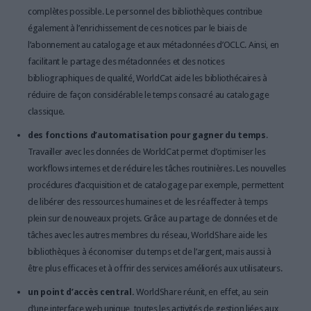
complètes possible. Le personnel des bibliothèques contribue
également à l’enrichissement de ces notices par le biais de
l’abonnement au catalogage et aux métadonnées d’OCLC. Ainsi, en
facilitant le partage des métadonnées et des notices
bibliographiques de qualité, WorldCat aide les bibliothécaires à
réduire de façon considérable le temps consacré au catalogage
classique.
des fonctions d’automatisation pour gagner du temps
.
Travailler avec les données de WorldCat permet d’optimiser les
workflows internes et de réduire les tâches routinières. Les nouvelles
procédures d’acquisition et de catalogage par exemple, permettent
de libérer des ressources humaines et de les réaffecter à temps
plein sur de nouveaux projets. Grâce au partage de données et de
tâches avec les autres membres du réseau, WorldShare aide les
bibliothèques à économiser du temps et de l’argent, mais aussi à
être plus efficaces et à offrir des services améliorés aux utilisateurs.
un point d’accès central.
WorldShare réunit, en effet, au sein
d’une interface web unique, toutes les activités de gestion liées aux