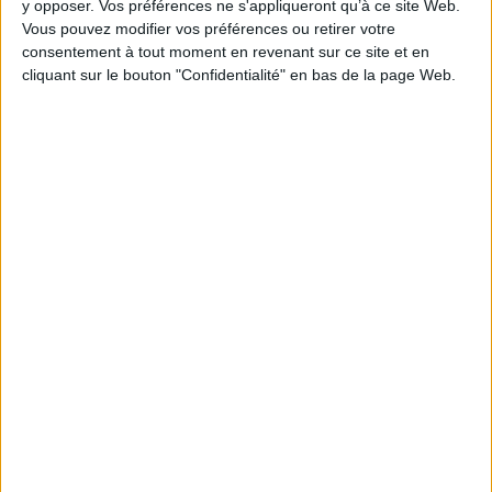
y opposer. Vos préférences ne s'appliqueront qu’à ce site Web.
Vous pouvez modifier vos préférences ou retirer votre
Bibliothèque Universitaire
consentement à tout moment en revenant sur ce site et en
cliquant sur le bouton "Confidentialité" en bas de la page Web.
Connectez-vous
ou
inscrivez-vous
pour publier un commentaire
À LIRE SUR ARCHIMAG
La bibliothèque de Lille confie son récolement et
son catalogage à AureXus
71e Congrès de l’ABF : l’hospitalité comme fil rouge