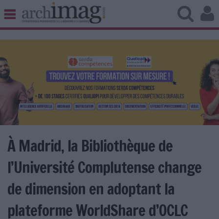
BIBLIOTHÈQUE ÉDITION
ARCHIVES PATRIMOINE
VEILLE DOCUMENTATION
DÉMAT CLOUD
UNIVERS DATA
TRAVAIL COLLABORATIF
VIE NUMÉRIQUE
NUMÉRIQUE RESPONSABLE
À Madrid, la Bibliothèque de
l’Université Complutense change
LES DOSSIERS
de dimension en adoptant la
LES NEWSLETTERS
plateforme WorldShare d’OCLC
LE MAGAZINE