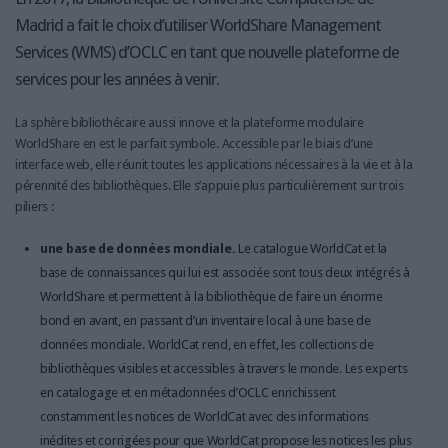
Madrid a fait le choix d’utiliser WorldShare Management
Services (WMS) d’OCLC en tant que nouvelle plateforme de
services pour les années à venir.
La sphère bibliothécaire aussi innove et la plateforme modulaire
WorldShare en est le parfait symbole. Accessible par le biais d’une
interface web, elle réunit toutes les applications nécessaires à la vie et à la
pérennité des bibliothèques. Elle s’appuie plus particulièrement sur trois
piliers :
une base de données mondiale.
Le catalogue WorldCat et la
base de connaissances qui lui est associée sont tous deux intégrés à
WorldShare et permettent à la bibliothèque de faire un énorme
bond en avant, en passant d’un inventaire local à une base de
données mondiale. WorldCat rend, en effet, les collections de
bibliothèques visibles et accessibles à travers le monde. Les experts
en catalogage et en métadonnées d’OCLC enrichissent
constamment les notices de WorldCat avec des informations
inédites et corrigées pour que WorldCat propose les notices les plus