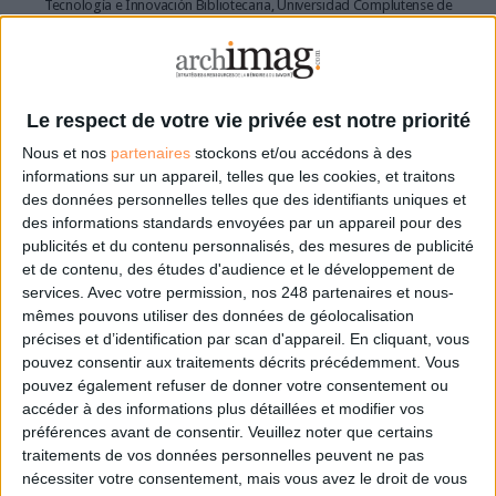
Tecnología e Innovación Bibliotecaria, Universidad Complutense de
Madrid.
Contact :
OCLC
Le respect de votre vie privée est notre priorité
Arnaud Delivet
Nous et nos
partenaires
stockons et/ou accédons à des
arnaud.delivet@oclc.org
informations sur un appareil, telles que les cookies, et traitons
site web
des données personnelles telles que des identifiants uniques et
des informations standards envoyées par un appareil pour des
publicités et du contenu personnalisés, des mesures de publicité
et de contenu, des études d'audience et le développement de
services.
Avec votre permission, nos 248 partenaires et nous-
mêmes pouvons utiliser des données de géolocalisation
précises et d’identification par scan d'appareil. En cliquant, vous
pouvez consentir aux traitements décrits précédemment. Vous
pouvez également refuser de donner votre consentement ou
accéder à des informations plus détaillées et modifier vos
préférences avant de consentir.
Veuillez noter que certains
traitements de vos données personnelles peuvent ne pas
0 Commentaire
nécessiter votre consentement, mais vous avez le droit de vous