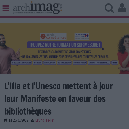
BIBLIOTHÈQUE ÉDITION
ARCHIVES PATRIMOINE
VEILLE DOCUMENTATION
DÉMAT CLOUD
UNIVERS DATA
TRAVAIL COLLABORATIF
VIE NUMÉRIQUE
NUMÉRIQUE RESPONSABLE
L'Ifla et l'Unesco mettent à jour
leur Manifeste en faveur des
LES DOSSIERS
bibliothèques
LES NEWSLETTERS
Le
29/07/2022
Bruno Texier
LE MAGAZINE