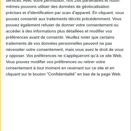
services.
Avec votre permission, nos 248 partenaires et nous-
À LIRE SUR ARCHIMAG
mêmes pouvons utiliser des données de géolocalisation
précises et d’identification par scan d'appareil. En cliquant, vous
La bibliothèque de Lille confie son récolement et
pouvez consentir aux traitements décrits précédemment. Vous
son catalogage à AureXus
pouvez également refuser de donner votre consentement ou
accéder à des informations plus détaillées et modifier vos
préférences avant de consentir.
Veuillez noter que certains
traitements de vos données personnelles peuvent ne pas
nécessiter votre consentement, mais vous avez le droit de vous
71e Congrès de l’ABF : l’hospitalité comme fil rouge
y opposer. Vos préférences ne s'appliqueront qu’à ce site Web.
Vous pouvez modifier vos préférences ou retirer votre
consentement à tout moment en revenant sur ce site et en
cliquant sur le bouton "Confidentialité" en bas de la page Web.
Bibliothèques : comment survivre face aux
pressions ?
Bibliothèques : la difficile bataille des budgets