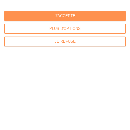
Stratégie data : tirez profit de l’intelligence des
données
J'ACCEPTE
PLUS D'OPTIONS
LES DERNIÈRES PARUTIONS
JE REFUSE