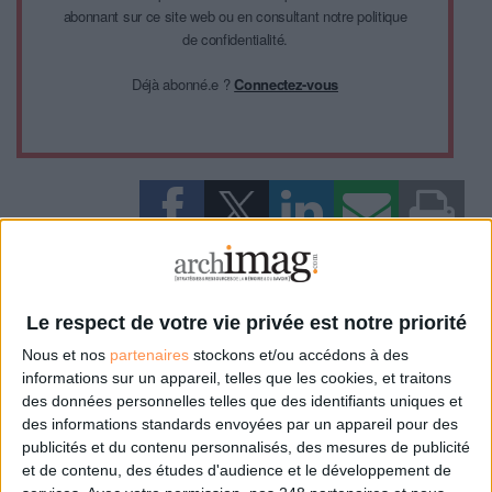
abonnant sur ce site web ou en consultant notre politique
de confidentialité.
Déjà abonné.e ?
Connectez-vous
0 Commentaire
Le respect de votre vie privée est notre priorité
Ifla
Nous et nos
partenaires
stockons et/ou accédons à des
informations sur un appareil, telles que les cookies, et traitons
des données personnelles telles que des identifiants uniques et
Connectez-vous
ou
inscrivez-vous
pour publier un commentaire
des informations standards envoyées par un appareil pour des
publicités et du contenu personnalisés, des mesures de publicité
et de contenu, des études d'audience et le développement de