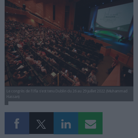
LES GUIDES PRATIQUES
ifla_-_manifeste.png
LES BASES DE DONNÉES
L'ESPACE EMPLOI
L'AGENDA
L'ANNUAIRE DES ACTEURS
LES LIVRES BLANCS
LES SUPPLÉMENTS
NOS OFFRES D'ABONNEMENTS
Le congrès de l'Ifla s'est tenu Dublin du 26 au 29 juillet 2022 (Muhammad
Hassan)