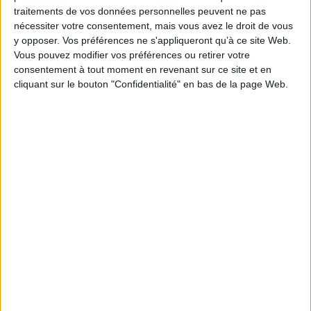
LE MAG
traitements de vos données personnelles peuvent ne pas
nécessiter votre consentement, mais vous avez le droit de vous
Numéro 396 : IA et automatisation : vers la fin de la veille?
y opposer. Vos préférences ne s'appliqueront qu’à ce site Web.
Vous pouvez modifier vos préférences ou retirer votre
consentement à tout moment en revenant sur ce site et en
cliquant sur le bouton "Confidentialité" en bas de la page Web.
Abonnez-vous
NOUS SUIVRE
Facebook