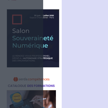
Abonnez-vous
NOUS SUIVRE
Facebook
Twitter
Linkedin
and plan
RSS