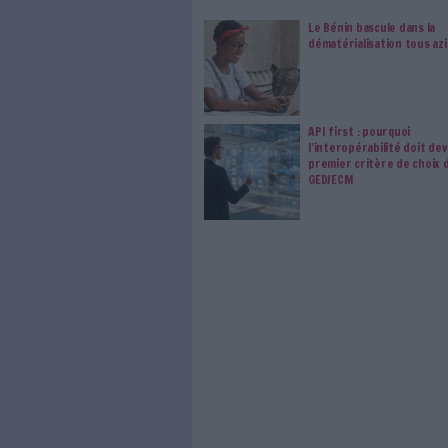
Le respect de votre 
traitements de vos
consentement. Vos pré
modifier vos préférence
0 Commentaire
Politique
E-Administratio
À LIRE SUR ARCHI