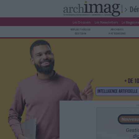
Les Dossiers
Les Newsle
BIBLIOTHÈQUE ÉDITION
BIBLIOTHÈQUE
ARCHIVES PATRIMOINE
ÉDITION
P
VEILLE DOCUMENTATION
DÉMAT CLOUD
UNIVERS DATA
TRAVAIL COLLABORATIF
VIE NUMÉRIQUE
NUMÉRIQUE RESPONSABLE
LES DOSSIERS