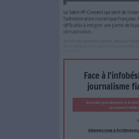
L'économiste jean-Pisani Ferry e
d'investissement (gouvernement.
Le Salon AP-Connect qui v
l'administration numériq
difficultés à intégrer un
dématérialisés.
Au mois de septembre dernier
de 57 milliards d'euros pour 
sera doté