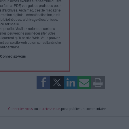
l'infobésité, soutenez un
isme fiable et vérifié...
tement à Archimag (hors articles abonné·es) en
cceptant l'utilisation des cookies...
ou
à Archimag et profitez de tous les avantages.
imag vous donnent un accès exclusif à l'ensemble du site
us vos magazines au format PDF, vos guides pratiques pour
 mais aussi 10 ans d'archives. Archimag, c'est le magazine
s votre transformation digitale : dématérialisation, droit
tion documentaire, bibliothèques, archivage électronique,
data, intelligence artificielle...