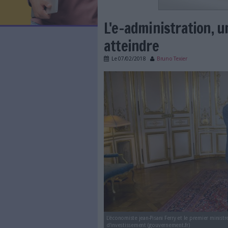
LES NEWSLETTERS
LE MAGAZINE
LES GUIDES PRATIQUES
LES BASES DE DONNÉES
L'ESPACE EMPLOI
L'AGENDA
L'e-administra
L'ANNUAIRE DES ACTEURS
LES LIVRES BLANCS
atteindre
LES SUPPLÉMENTS
Le
07/02/2018
Bruno Texi
NOS OFFRES D'ABONNEMENTS
AP connect2018.jpg