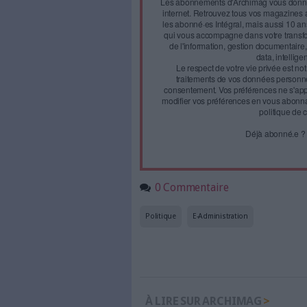
Face à 
journal
Accédez gratui
a
Abonnez-vous 
Les abonnements d'Arch
internet. Retrouvez to
les abonné·es Intégral,
qui vous accompagne dan
de l'information, ges