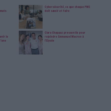
vie privée est notre priorité. Veuillez noter que certains
 données personnelles peuvent ne pas nécessiter votre
férences ne s'appliqueront qu'à ce site Web. Vous pouvez
s en vous abonnant sur ce site web ou en consultant notre
politique de confidentialité.
Déjà abonné.e ?
Connectez-vous
n
Connectez-vous
ou
inscrivez-vous
pour publi
MAG