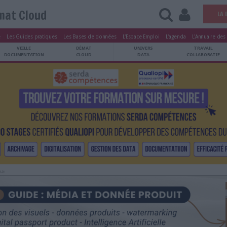
Démat Cloud
tters
Le Magazine
Les Guides pratiques
Les Bases de données
L'Esp
ARCHIVES
VEILLE
DÉMAT
ATRIMOINE
DOCUMENTATION
CLOUD
Publicité