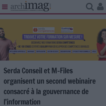
BIBLIOTHÈQUE ÉDITION
ARCHIVES PATRIMOINE
VEILLE DOCUMENTATION
DÉMAT CLOUD
UNIVERS DATA
TRAVAIL COLLABORATIF
VIE NUMÉRIQUE
NUMÉRIQUE RESPONSABLE
Serda Conseil et M-Files
organisent un second webinaire
LES DOSSIERS
consacré à la gouvernance de
LES NEWSLETTERS
l’information
LE MAGAZINE