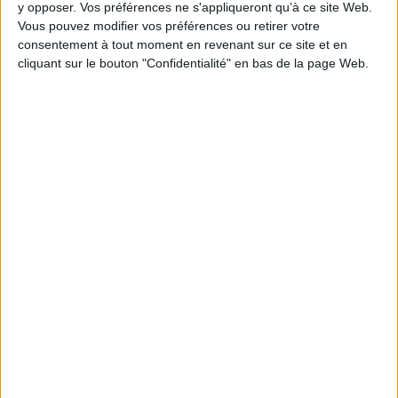
adopter les processus métier, puis intégrer la fonction de
y opposer. Vos préférences ne s'appliqueront qu’à ce site Web.
cartographie dynamique pour un nouveau management avec M-
Vous pouvez modifier vos préférences ou retirer votre
consentement à tout moment en revenant sur ce site et en
Files (
cliquez ici pour vous inscrire
).
cliquant sur le bouton "Confidentialité" en bas de la page Web.
0 Commentaire
Gouvernance De L'information
Data
Webinaire
Connectez-vous
ou
inscrivez-vous
pour publier un commentaire
À LIRE SUR ARCHIMAG
Konica Minolta reprend les fonds de commerce