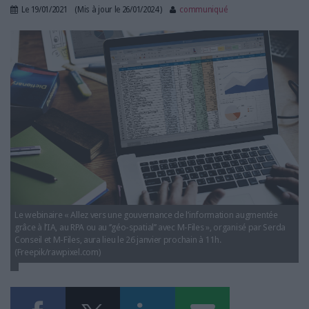
LES GUIDES PRATIQUES
Le
19/01/2021
(Mis à jour le
26/01/2024
)
communiqué
LES BASES DE DONNÉES
data-gouvernance-information-rpa-intelligence-
L'ESPACE EMPLOI
artificielle-webinaire-mfiles.jpg
L'AGENDA
L'ANNUAIRE DES ACTEURS
LES LIVRES BLANCS
LES SUPPLÉMENTS
NOS OFFRES D'ABONNEMENTS
Le webinaire « Allez vers une gouvernance de l’information augmentée
grâce à l’IA, au RPA ou au ‘’géo-spatial’’ avec M-Files », organisé par Serda
Conseil et M-Files, aura lieu le 26 janvier prochain à 11h.
(Freepik/rawpixel.com)