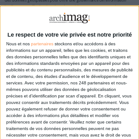
des données géospatiales pour offrir une gouvernance de l’information
intelligente. En effet, les données géospatiales regroupent toutes les
informations relatives à la géographie d’un sujet donné : densité de
population, localisation, infrastructures, urbanisme, réseaux, etc.
« L’idée est de montrer que l’on peut adosser l’approche informationnelle
Le respect de votre vie privée est notre priorité
de M-Files avec une approche géospatiale, afin d’aborder les choses
Nous et nos
partenaires
stockons et/ou accédons à des
sous leur angle géographique », indique Malo Jennequin. Si le géospatial
informations sur un appareil, telles que les cookies, et traitons
est un outil indéniable pour les experts du géomarketing, il peut
des données personnelles telles que des identifiants uniques et
également s’avérer très utile aux professionnels de l’immobilier, la
des informations standards envoyées par un appareil pour des
construction, la gestion de patrimoine, aux gestionnaires
publicités et du contenu personnalisés, des mesures de publicité
d’infrastructures, ou encore aux banques et assurances. À découvrir le 26
et de contenu, des études d'audience et le développement de
janvier prochain !
services.
Avec votre permission, nos 248 partenaires et nous-
mêmes pouvons utiliser des données de géolocalisation
précises et d’identification par scan d'appareil. En cliquant, vous
Inscrivez-vous d’ores et déjà aux deux autres
pouvez consentir aux traitements décrits précédemment. Vous
webinaires Serda Conseil et M-Files :
pouvez également refuser de donner votre consentement ou
le 13 avril à 11h – Gouvernance de l’information : comment
accéder à des informations plus détaillées et modifier vos
inclure les fonctions de conformité et de sécurité avec M-Files
préférences avant de consentir.
Veuillez noter que certains
(
cliquez ici pour inscrire
) ;
traitements de vos données personnelles peuvent ne pas
le 15 juin à 11h – Gouvernance de l’information : formaliser et
nécessiter votre consentement, mais vous avez le droit de vous