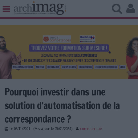
BIBLIOTHÈQUE ÉDITION
ARCHIVES PATRIMOINE
VEILLE DOCUMENTATION
DÉMAT CLOUD
UNIVERS DATA
TRAVAIL COLLABORATIF
VIE NUMÉRIQUE
NUMÉRIQUE RESPONSABLE
Pourquoi investir dans une
solution d'automatisation de la
LES DOSSIERS
correspondance ?
LES NEWSLETTERS
Le
03/11/2021
(Mis à jour le
25/01/2024
)
communiqué
LE MAGAZINE