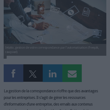
LES GUIDES PRATIQUES
intalio-gestion-correspondance.png
LES BASES DE DONNÉES
L'ESPACE EMPLOI
L'AGENDA
L'ANNUAIRE DES ACTEURS
LES LIVRES BLANCS
LES SUPPLÉMENTS
Intalio, gestion de votre correspondance par l'automatisation (freepik,
rawpixel)
NOS OFFRES D'ABONNEMENTS
La gestion de la correspondance n’offre que des avantages
pour les entreprises. Il s’agit de gérer les ressources
d’information d’une entreprise, des emails aux contenus