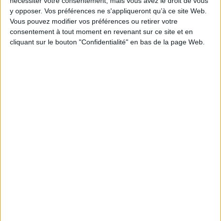
nécessiter votre consentement, mais vous avez le droit de vous
y opposer. Vos préférences ne s'appliqueront qu’à ce site Web.
Vous pouvez modifier vos préférences ou retirer votre
consentement à tout moment en revenant sur ce site et en
cliquant sur le bouton "Confidentialité" en bas de la page Web.
Application mobile intuitive:
Effectuez vos tâches lors de vos déplacements avec des outils comme
Correspondence Mobility and Executive Portal comprenant toutes les
fonctionnalités nécessaires.