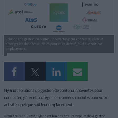
LES GUIDES PRATIQUES
LES BASES DE DONNÉES
L'ESPACE EMPLOI
L'AGENDA
L'ANNUAIRE DES ACTEURS
LES LIVRES BLANCS
Solutions de gestion de contenu innovantes pour connecter, gérer et
protéger les données cruciales pour votre activité, quel que soit leur
LES SUPPLÉMENTS
emplacement.
NOS OFFRES D'ABONNEMENTS
Hyland : solutions de gestion de contenu innovantes pour
connecter, gérer et protéger les données cruciales pour votre
activité, quel que soit leur emplacement.
Depuis plus de 30 ans, Hyland est l’un des acteurs majeurs de la gestion