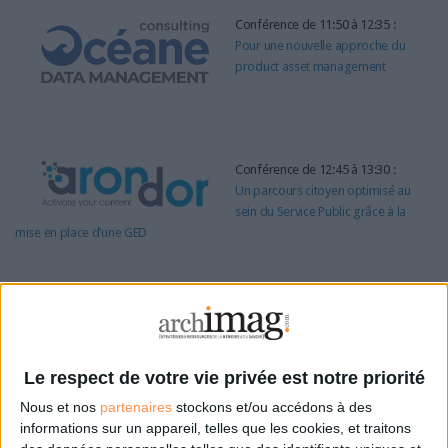
Conférence de 11:50 à 12:35 :
Pour une nouvelle approche du
product asset management
Conférence de 12:45 à 13:30 :
Un parcours citoyen optimisé au
sein du Service Public grâce à la
mise en place d’une GED
Conférence de 13:40 à 14:25 :
Qu’est-ce que le Case
Management ? Quels sont ses
avantages et limites.
Le respect de votre vie privée est notre priorité
Nous et nos
partenaires
stockons et/ou accédons à des
Conférence de 14:35 à 15:10 :
informations sur un appareil, telles que les cookies, et traitons
Gestion Electronique de