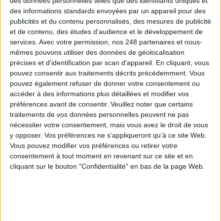
des données personnelles telles que des identifiants uniques et
Documents et Système
des informations standards envoyées par un appareil pour des
d’Archivage Électronique avec
publicités et du contenu personnalisés, des mesures de publicité
VITAM : industrialisez vos versements !
et de contenu, des études d'audience et le développement de
services.
Avec votre permission, nos 248 partenaires et nous-
mêmes pouvons utiliser des données de géolocalisation
Conférence de 15:20 à 16:05 :
précises et d’identification par scan d'appareil. En cliquant, vous
Modernisez votre GED avec les
pouvez consentir aux traitements décrits précédemment. Vous
nouvelles briques d'Alfresco
pouvez également refuser de donner votre consentement ou
accéder à des informations plus détaillées et modifier vos
préférences avant de consentir.
Veuillez noter que certains
Conférence de 16:15 à 17:00 :
traitements de vos données personnelles peuvent ne pas
Archivage et Gouvernance au
nécessiter votre consentement, mais vous avez le droit de vous
secours de la GED
y opposer. Vos préférences ne s'appliqueront qu’à ce site Web.
Vous pouvez modifier vos préférences ou retirer votre
consentement à tout moment en revenant sur ce site et en
cliquant sur le bouton "Confidentialité" en bas de la page Web.
Conférence de 16:15 à 17:00 :
La transformation digitale au
service de votre performance