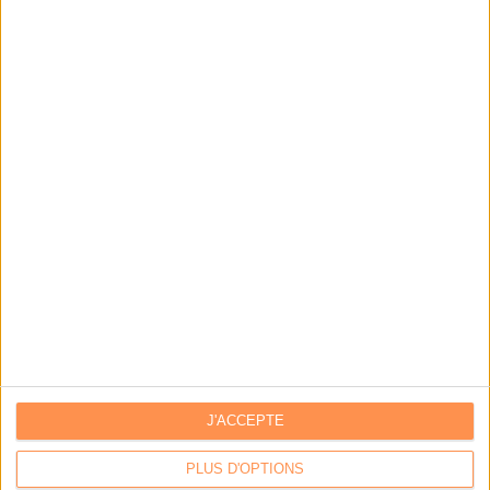
NOUS SUIVRE
Facebook
Twitter
Linkedin
RSS
J'ACCEPTE
PLUS D'OPTIONS