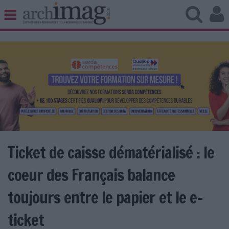
BIBLIOTHÈQUE ÉDITION
ARCHIVES PATRIMOINE
VEILLE DOCUMENTATION
DÉMAT CLOUD
UNIVERS DATA
TRAVAIL COLLABORATIF
VIE NUMÉRIQUE
NUMÉRIQUE RESPONSABLE
Ticket de caisse dématérialisé : le
coeur des Français balance
LES DOSSIERS
toujours entre le papier et le e-
LES NEWSLETTERS
ticket
LE MAGAZINE