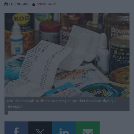
LES GUIDES PRATIQUES
Le
01/08/2023
Bruno Texier
LES BASES DE DONNÉES
ticket_caisse-dematerialise.jpg
L'ESPACE EMPLOI
L'AGENDA
L'ANNUAIRE DES ACTEURS
LES LIVRES BLANCS
LES SUPPLÉMENTS
NOS OFFRES D'ABONNEMENTS
46% des Français se disent rassurés par un ticket de caisse physique
(stevepb)