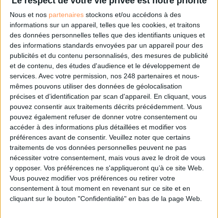
Le respect de votre vie privée est notre priorité
Connectez-vous
ou
inscrivez-vous
pour publier un commentaire
Nous et nos
partenaires
stockons et/ou accédons à des
informations sur un appareil, telles que les cookies, et traitons
des données personnelles telles que des identifiants uniques et
À LIRE SUR ARCHIMAG
des informations standards envoyées par un appareil pour des
publicités et du contenu personnalisés, des mesures de publicité
La maturité numérique des entreprises françaises
et de contenu, des études d'audience et le développement de
laisse à désirer
services.
Avec votre permission, nos 248 partenaires et nous-
mêmes pouvons utiliser des données de géolocalisation
précises et d’identification par scan d'appareil. En cliquant, vous
pouvez consentir aux traitements décrits précédemment. Vous
pouvez également refuser de donner votre consentement ou
accéder à des informations plus détaillées et modifier vos
Le Bénin bascule dans la dématérialisation tous
préférences avant de consentir.
Veuillez noter que certains
azimuts
traitements de vos données personnelles peuvent ne pas
nécessiter votre consentement, mais vous avez le droit de vous
y opposer. Vos préférences ne s'appliqueront qu’à ce site Web.
Vous pouvez modifier vos préférences ou retirer votre
consentement à tout moment en revenant sur ce site et en
Cybersécurité, ce que chaque PME doit savoir et
cliquant sur le bouton "Confidentialité" en bas de la page Web.
faire