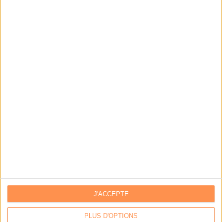
Les derniers guides :
IA génératives : cas d’usage et retours d’expérience
Archivage physique et électronique : enjeux, méthodes et
outils
Stratégie data : tirez profit de l’intelligence des
données
LES DERNIÈRES PARUTIONS
J'ACCEPTE
PLUS D'OPTIONS