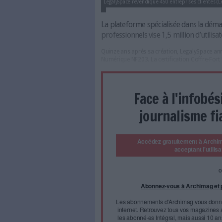
LegalySpace revendique 450 entr
La plateforme spécialisé
professionnels vise 1,5 mi
Quinze ans après sa création,
Numérique NF203. La certific