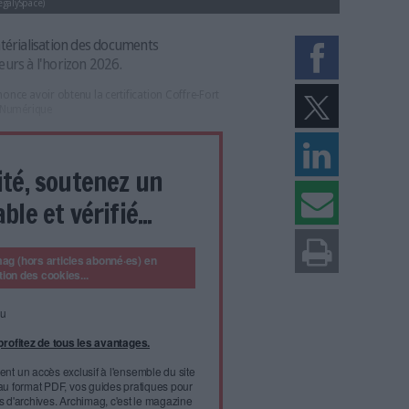
eprises clientes (LegalySpace)
e dans la dématérialisation des documents
llion d’utilisateurs à l'horizon 2026.
 LegalySpace annonce avoir obtenu la certification Coffre-Fort
ation Coffre-Fort Numérique