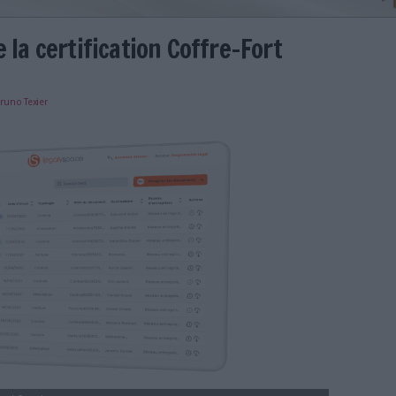
écroche la certification Coffre
F203
e
29/01/2025
)
Bruno Texier