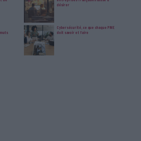
s en vous abonnant sur ce site web ou en consultant notre
politique de confidentialité.
Déjà abonné.e ?
Connectez-vous
Connectez-vous
ou
inscrivez-vous
pour publi
MAG
nolta reprend les fonds
La maturité num
rce d’OpenBee et de
entreprises fran