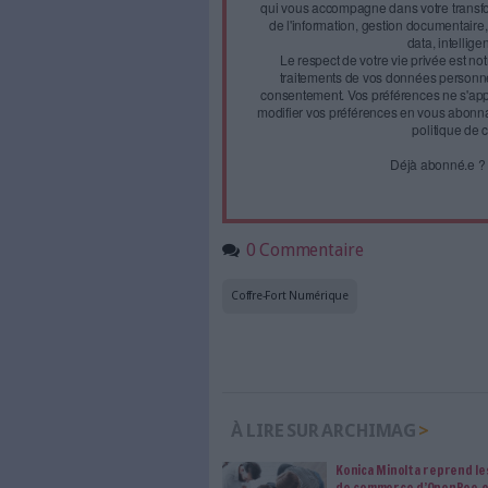
Face à 
journal
Accédez gratui
a
Abonnez-vous 
Les abonnements d'Arch
internet. Retrouvez to
les abonné·es Intégral,
qui vous accompagne dan
de l'information, ges
Le respect de votre 
traitements de vos
consentement. Vos pré