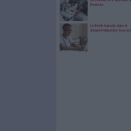
modifier vos préférence
0 Commentaire
Coffre-Fort Numérique
À LIRE SUR ARCHI
Konica Mi
de comme