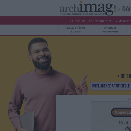
Les Dossiers
Les Newsle
BIBLIOTHÈQUE ÉDITION
BIBLIOTHÈQUE
ARCHIVES PATRIMOINE
ÉDITION
P
VEILLE DOCUMENTATION
DÉMAT CLOUD
UNIVERS DATA
TRAVAIL COLLABORATIF
VIE NUMÉRIQUE
NUMÉRIQUE RESPONSABLE
LES DOSSIERS