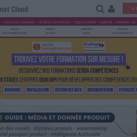
Démat Cloud
tters
Le Magazine
Les Guides pratiques
Les Bases de données
L'Esp
ARCHIVES
VEILLE
DÉMAT
ATRIMOINE
DOCUMENTATION
CLOUD
Publicité