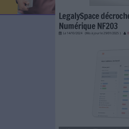
LES NEWSLETTERS
LE MAGAZINE
LES GUIDES PRATIQUES
LES BASES DE DONNÉES
L'ESPACE EMPLOI
L'AGENDA
LegalySpace d
L'ANNUAIRE DES ACTEURS
LES LIVRES BLANCS
Numérique N
LES SUPPLÉMENTS
Le
14/10/2024
(Mis à jour l
NOS OFFRES D'ABONNEMENTS
legalyspace.png