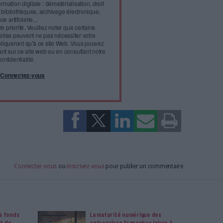
l'infobésité, soutenez un
isme fiable et vérifié...
tement à Archimag (hors articles abonné·es) en
cceptant l'utilisation des cookies...
ou
à Archimag et profitez de tous les avantages.
imag vous donnent un accès exclusif à l'ensemble du site
us vos magazines au format PDF, vos guides pratiques pour
 mais aussi 10 ans d'archives. Archimag, c'est le magazine
s votre transformation digitale : dématérialisation, droit
tion documentaire, bibliothèques, archivage électronique,
data, intelligence artificielle...
vie privée est notre priorité. Veuillez noter que certains
 données personnelles peuvent ne pas nécessiter votre
férences ne s'appliqueront qu'à ce site Web. Vous pouvez