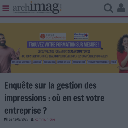
BIBLIOTHÈQUE ÉDITION
ARCHIVES PATRIMOINE
VEILLE DOCUMENTATION
DÉMAT CLOUD
UNIVERS DATA
TRAVAIL COLLABORATIF
VIE NUMÉRIQUE
NUMÉRIQUE RESPONSABLE
Enquête sur la gestion des
impressions : où en est votre
LES DOSSIERS
entreprise ?
LES NEWSLETTERS
Le
12/02/2025
communiqué
LE MAGAZINE