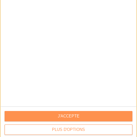
Les derniers guides :
IA génératives : cas d’usage et retours d’expérience
Archivage physique et électronique : enjeux, méthodes et
outils
Stratégie data : tirez profit de l’intelligence des
données
LES DERNIÈRES PARUTIONS
J'ACCEPTE
PLUS D'OPTIONS