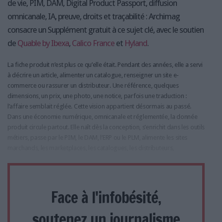
de vie, PIM, DAM, Digital Product Passport, diffusion
omnicanale, IA, preuve, droits et traçabilité : Archimag
consacre un Supplément gratuit à ce sujet clé, avec le soutien
de
Quable by Ibexa
,
Calico France
et
Hyland
.
La fiche produit n’est plus ce qu’elle était. Pendant des années, elle a servi
à décrire un article, alimenter un catalogue, renseigner un site e-
commerce ou rassurer un distributeur. Une référence, quelques
dimensions, un prix, une photo, une notice, parfois une traduction :
l’affaire semblait réglée. Cette vision appartient désormais au passé.
Dans une économie numérique, omnicanale et réglementée, la donnée
produit circule partout. Elle naît dès la conception, s’enrichit dans les outils
métiers, passe par le PIM, le DAM, l’ERP ou le PLM, alimente les sites
marchands, les marketplaces, les catalogues, les distributeurs,
Face à l'infobésité,
soutenez un journalisme