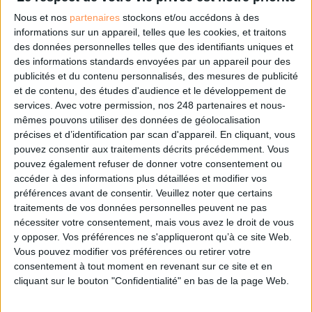
Nous et nos
partenaires
stockons et/ou accédons à des
Connectez-vous
ou
inscrivez-vous
pour publier un commentaire
informations sur un appareil, telles que les cookies, et traitons
des données personnelles telles que des identifiants uniques et
des informations standards envoyées par un appareil pour des
publicités et du contenu personnalisés, des mesures de publicité
À LIRE SUR ARCHIMAG
et de contenu, des études d'audience et le développement de
services.
Avec votre permission, nos 248 partenaires et nous-
Konica Minolta reprend les fonds de commerce
mêmes pouvons utiliser des données de géolocalisation
d’OpenBee et de Doxense
précises et d’identification par scan d'appareil. En cliquant, vous
pouvez consentir aux traitements décrits précédemment. Vous
pouvez également refuser de donner votre consentement ou
accéder à des informations plus détaillées et modifier vos
préférences avant de consentir.
Veuillez noter que certains
La maturité numérique des entreprises françaises
traitements de vos données personnelles peuvent ne pas
laisse à désirer
nécessiter votre consentement, mais vous avez le droit de vous
y opposer. Vos préférences ne s'appliqueront qu’à ce site Web.
Vous pouvez modifier vos préférences ou retirer votre
consentement à tout moment en revenant sur ce site et en
cliquant sur le bouton "Confidentialité" en bas de la page Web.
Le Bénin bascule dans la dématérialisation tous
azimuts