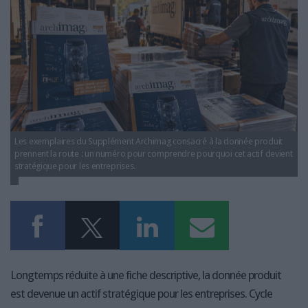
LES GUIDES PRATIQUES
LES BASES DE DONNÉES
L'ESPACE EMPLOI
L'AGENDA
L'ANNUAIRE DES ACTEURS
LES LIVRES BLANCS
LES SUPPLÉMENTS
Les exemplaires du Supplément Archimag consacré à la donnée produit
NOS OFFRES D'ABONNEMENTS
prennent la route : un numéro pour comprendre pourquoi cet actif devient
stratégique pour les entreprises.
Longtemps réduite à une fiche descriptive, la donnée produit
est devenue un actif stratégique pour les entreprises. Cycle