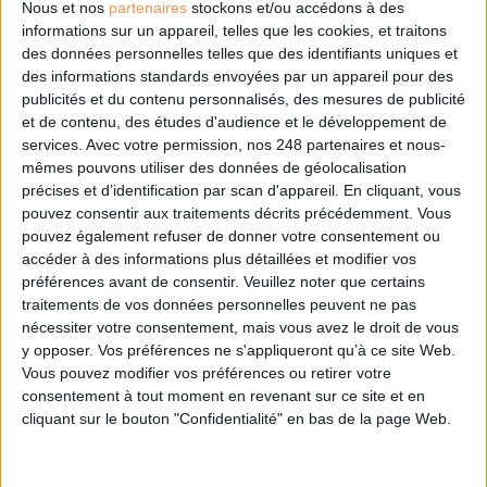
Nous et nos
partenaires
stockons et/ou accédons à des
informations sur un appareil, telles que les cookies, et traitons
des données personnelles telles que des identifiants uniques et
des informations standards envoyées par un appareil pour des
Les derniers guides :
publicités et du contenu personnalisés, des mesures de publicité
IA génératives : cas d’usage et retours d’expérience
et de contenu, des études d'audience et le développement de
services.
Avec votre permission, nos 248 partenaires et nous-
mêmes pouvons utiliser des données de géolocalisation
Archivage physique et électronique : enjeux, méthodes et
précises et d’identification par scan d'appareil. En cliquant, vous
outils
pouvez consentir aux traitements décrits précédemment. Vous
pouvez également refuser de donner votre consentement ou
Stratégie data : tirez profit de l’intelligence des
accéder à des informations plus détaillées et modifier vos
données
préférences avant de consentir.
Veuillez noter que certains
traitements de vos données personnelles peuvent ne pas
nécessiter votre consentement, mais vous avez le droit de vous
y opposer. Vos préférences ne s'appliqueront qu’à ce site Web.
LES DERNIÈRES PARUTIONS
Vous pouvez modifier vos préférences ou retirer votre
consentement à tout moment en revenant sur ce site et en
cliquant sur le bouton "Confidentialité" en bas de la page Web.