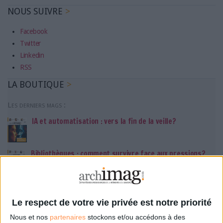
NOUS SUIVRE
Facebook
Twitter
Linkedin
RSS
LA BOUTIQUE
Les derniers mags :
IA et automatisation : vers la fin de la veille?
Bibliothèques : comment survivre face aux pressions?
DSI du secteur public : le pivot de la transformation
Le respect de votre vie privée est notre priorité
Nous et nos
partenaires
stockons et/ou accédons à des