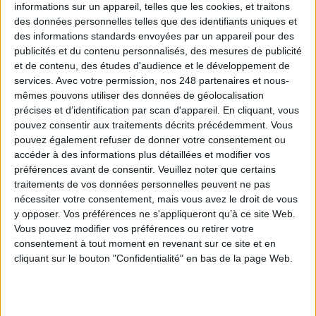
Les derniers guides :
informations sur un appareil, telles que les cookies, et traitons
des données personnelles telles que des identifiants uniques et
IA génératives : cas d’usage et retours d’expérience
des informations standards envoyées par un appareil pour des
publicités et du contenu personnalisés, des mesures de publicité
et de contenu, des études d'audience et le développement de
Archivage physique et électronique : enjeux, méthodes et
services.
Avec votre permission, nos 248 partenaires et nous-
outils
mêmes pouvons utiliser des données de géolocalisation
précises et d’identification par scan d'appareil. En cliquant, vous
Stratégie data : tirez profit de l’intelligence des
pouvez consentir aux traitements décrits précédemment. Vous
données
pouvez également refuser de donner votre consentement ou
accéder à des informations plus détaillées et modifier vos
préférences avant de consentir.
Veuillez noter que certains
traitements de vos données personnelles peuvent ne pas
LES DERNIÈRES PARUTIONS
nécessiter votre consentement, mais vous avez le droit de vous
y opposer. Vos préférences ne s'appliqueront qu’à ce site Web.
Vous pouvez modifier vos préférences ou retirer votre
consentement à tout moment en revenant sur ce site et en
cliquant sur le bouton "Confidentialité" en bas de la page Web.