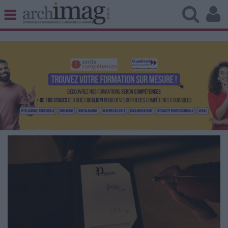
BIBLIOTHÈQUE ÉDITION
ARCHIVES PATRIMOINE
VEILLE DOCUMENTATION
DÉMAT CLOUD
UNIVERS DATA
TRAVAIL COLLABORATIF
VIE NUMÉRIQUE
NUMÉRIQUE RESPONSABLE
LES DOSSIERS
LES NEWSLETTERS
LE MAGAZINE