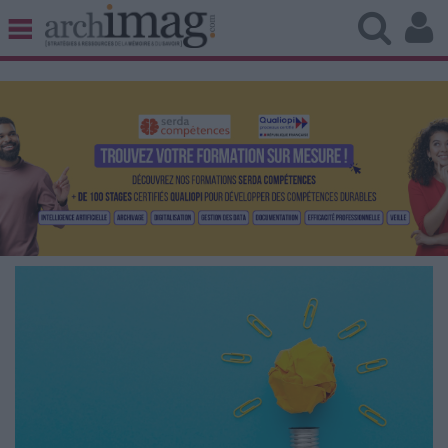
BIBLIOTHÈQUE ÉDITION
ARCHIVES PATRIMOINE
VEILLE DOCUMENTATION
DÉMAT CLOUD
UNIVERS DATA
TRAVAIL COLLABORATIF
VIE NUMÉRIQUE
NUMÉRIQUE RESPONSABLE
LES DOSSIERS
LES NEWSLETTERS
LE MAGAZINE