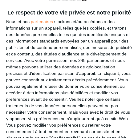
Les derniers guides :
Le respect de votre vie privée est notre priorité
IA génératives : cas d’usage et retours d’expérience
Nous et nos
partenaires
stockons et/ou accédons à des
informations sur un appareil, telles que les cookies, et traitons
des données personnelles telles que des identifiants uniques et
Archivage physique et électronique : enjeux, méthodes et
outils
des informations standards envoyées par un appareil pour des
publicités et du contenu personnalisés, des mesures de publicité
et de contenu, des études d'audience et le développement de
Stratégie data : tirez profit de l’intelligence des
données
services.
Avec votre permission, nos 248 partenaires et nous-
mêmes pouvons utiliser des données de géolocalisation
précises et d’identification par scan d'appareil. En cliquant, vous
pouvez consentir aux traitements décrits précédemment. Vous
LES DERNIÈRES PARUTIONS
pouvez également refuser de donner votre consentement ou
accéder à des informations plus détaillées et modifier vos
préférences avant de consentir.
Veuillez noter que certains
traitements de vos données personnelles peuvent ne pas
nécessiter votre consentement, mais vous avez le droit de vous
y opposer. Vos préférences ne s'appliqueront qu’à ce site Web.
Vous pouvez modifier vos préférences ou retirer votre
consentement à tout moment en revenant sur ce site et en
cliquant sur le bouton "Confidentialité" en bas de la page Web.