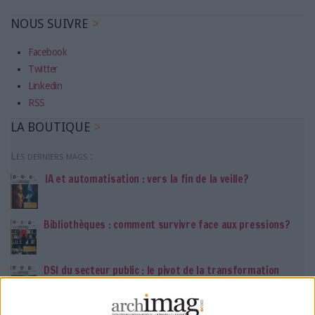
NOUS SUIVRE
Facebook
Twitter
Linkedin
RSS
LA BOUTIQUE
Les derniers mags :
IA et automatisation : vers la fin de la veille?
Bibliothèques : comment survivre face aux pressions?
DSI du secteur public : le pivot de la transformation