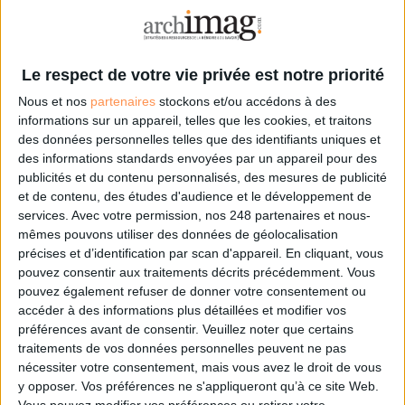
Facebook
Twitter
Linkedin
Le respect de votre vie privée est notre priorité
RSS
Nous et nos
partenaires
stockons et/ou accédons à des
informations sur un appareil, telles que les cookies, et traitons
LA BOUTIQUE
des données personnelles telles que des identifiants uniques et
des informations standards envoyées par un appareil pour des
Les derniers mags :
publicités et du contenu personnalisés, des mesures de publicité
IA et automatisation : vers la fin de la veille?
et de contenu, des études d'audience et le développement de
services.
Avec votre permission, nos 248 partenaires et nous-
mêmes pouvons utiliser des données de géolocalisation
Bibliothèques : comment survivre face aux pressions?
précises et d’identification par scan d'appareil. En cliquant, vous
pouvez consentir aux traitements décrits précédemment. Vous
pouvez également refuser de donner votre consentement ou
DSI du secteur public : le pivot de la transformation
accéder à des informations plus détaillées et modifier vos
préférences avant de consentir.
Veuillez noter que certains
traitements de vos données personnelles peuvent ne pas
nécessiter votre consentement, mais vous avez le droit de vous
Les derniers guides :
y opposer. Vos préférences ne s'appliqueront qu’à ce site Web.
Vous pouvez modifier vos préférences ou retirer votre