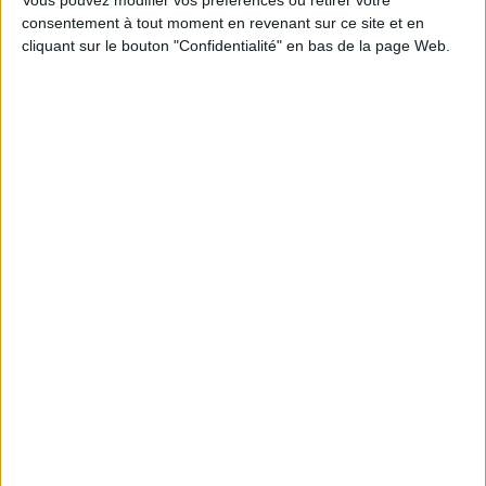
IA génératives : cas d’usage et retours d’expérience
consentement à tout moment en revenant sur ce site et en
cliquant sur le bouton "Confidentialité" en bas de la page Web.
Archivage physique et électronique : enjeux, méthodes et
outils
Stratégie data : tirez profit de l’intelligence des
données
LES DERNIÈRES PARUTIONS