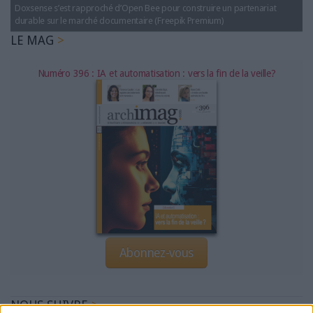
Doxsense s’est rapproché d’Open Bee pour construire un partenariat
durable sur le marché documentaire (Freepik Premium)
LE MAG
Numéro 396 : IA et automatisation : vers la fin de la veille?
Abonnez-vous
NOUS SUIVRE