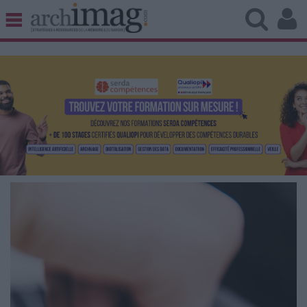
BIBLIOTHÈQUE ÉDITION
ARCHIVES PATRIMOINE
VEILLE DOCUMENTATION
DÉMAT CLOUD
UNIVERS DATA
TRAVAIL COLLABORATIF
VIE NUMÉRIQUE
NUMÉRIQUE RESPONSABLE
LES DOSSIERS
LES NEWSLETTERS
LE MAGAZINE