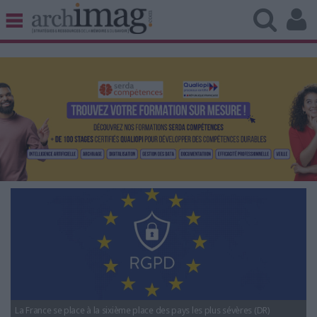
BIBLIOTHÈQUE ÉDITION
ARCHIVES PATRIMOINE
VEILLE DOCUMENTATION
DÉMAT CLOUD
UNIVERS DATA
TRAVAIL COLLABORATIF
VIE NUMÉRIQUE
NUMÉRIQUE RESPONSABLE
LES DOSSIERS
LES NEWSLETTERS
LE MAGAZINE
La France se place à la sixième place des pays les plus sévères (DR)