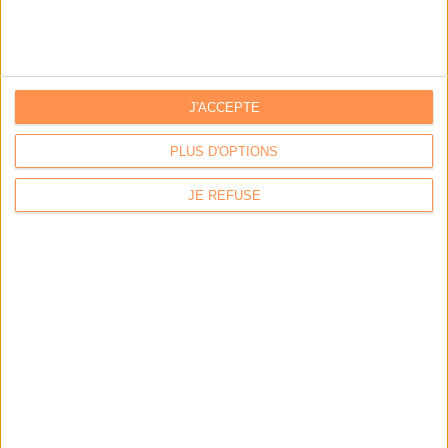
Par:
Hugo Velluet
Quand la démat devient obligatoire
Par:
Bruno Texier
Le plus beau but de tous les temps, signé Pelé, reconstitué
J'ACCEPTE
grâce...
Par:
Bruno Texier
PLUS D'OPTIONS
Système d'information : ranger son fouillis d’applications
JE REFUSE
Par:
Christophe Dutheil
Un callbot dopé à l‘IA pour répondre aux citoyens de Plaisir
Par:
Axel Halsenbach
L'AGENDA