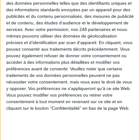
des données personnelles telles que des identifiants uniques et
Archivage physique et électronique : enjeux, méthodes et
des informations standards envoyées par un appareil pour des
outils
publicités et du contenu personnalisés, des mesures de publicité
et de contenu, des études d'audience et le développement de
Stratégie data : tirez profit de l’intelligence des
services.
Avec votre permission, nos 248 partenaires et nous-
données
mêmes pouvons utiliser des données de géolocalisation
précises et d’identification par scan d'appareil. En cliquant, vous
pouvez consentir aux traitements décrits précédemment. Vous
pouvez également refuser de donner votre consentement ou
LES DERNIÈRES PARUTIONS
accéder à des informations plus détaillées et modifier vos
préférences avant de consentir.
Veuillez noter que certains
traitements de vos données personnelles peuvent ne pas
nécessiter votre consentement, mais vous avez le droit de vous
y opposer. Vos préférences ne s'appliqueront qu’à ce site Web.
Vous pouvez modifier vos préférences ou retirer votre
consentement à tout moment en revenant sur ce site et en
cliquant sur le bouton "Confidentialité" en bas de la page Web.