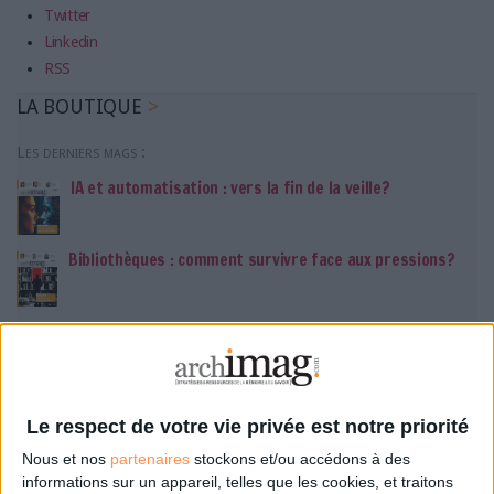
Twitter
Linkedin
RSS
LA BOUTIQUE
Les derniers mags :
IA et automatisation : vers la fin de la veille?
Bibliothèques : comment survivre face aux pressions?
DSI du secteur public : le pivot de la transformation
Les derniers guides :
Le respect de votre vie privée est notre priorité
IA génératives : cas d’usage et retours d’expérience
Nous et nos
partenaires
stockons et/ou accédons à des
informations sur un appareil, telles que les cookies, et traitons