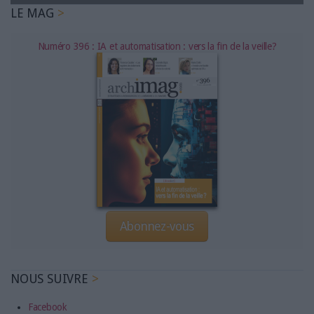
LES GUIDES PRATIQUES
LE MAG
LES BASES DE DONNÉES
L'ESPACE EMPLOI
Numéro 396 : IA et automatisation : vers la fin de la veille?
L'AGENDA
L'ANNUAIRE DES ACTEURS
LES LIVRES BLANCS
LES SUPPLÉMENTS
NOS OFFRES D'ABONNEMENTS
Abonnez-vous
NOUS SUIVRE
Facebook