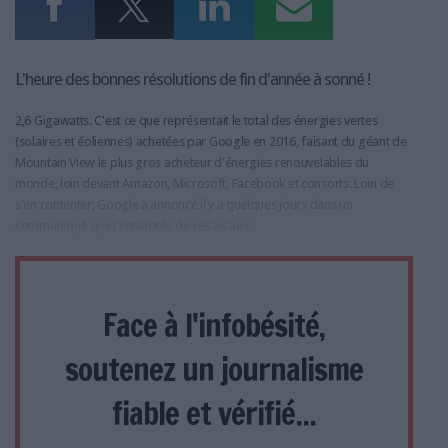
L'heure des bonnes résolutions de fin d'année à sonné !
2,6 Gigawatts. C'est ce que représentait le total des énergies vertes
(solaires et éoliennes) achetées par Google en 2016, faisant du géant de
Mountain View le plus gros acheteur d'énergies renouvelables du
monde, loin devant Amazon, Microsoft, Facebook et consorts. Loin de
s'en contenter, Google a annoncé il y a quelques jours dans un
communiqué que l'ensemble de ses locaux
Face à l'infobésité,
soutenez un journalisme
fiable et vérifié...