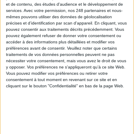
et de contenu, des études d'audience et le développement de
services.
Avec votre permission, nos 248 partenaires et nous-
mêmes pouvons utiliser des données de géolocalisation
Connectez-vous
ou
inscrivez-vous
pour publier un commentaire
précises et d’identification par scan d'appareil. En cliquant, vous
pouvez consentir aux traitements décrits précédemment. Vous
pouvez également refuser de donner votre consentement ou
À LIRE SUR ARCHIMAG
accéder à des informations plus détaillées et modifier vos
préférences avant de consentir.
Veuillez noter que certains
traitements de vos données personnelles peuvent ne pas
Konica Minolta reprend les fonds de commerce
nécessiter votre consentement, mais vous avez le droit de vous
d’OpenBee et de Doxense
y opposer. Vos préférences ne s'appliqueront qu’à ce site Web.
Vous pouvez modifier vos préférences ou retirer votre
consentement à tout moment en revenant sur ce site et en
cliquant sur le bouton "Confidentialité" en bas de la page Web.
La maturité numérique des entreprises françaises
laisse à désirer
Le Bénin bascule dans la dématérialisation tous