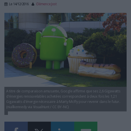
LES GUIDES PRATIQUES
Le
14/12/2016
Clémence Jost
LES BASES DE DONNÉES
google_gateaux.jpg
L'ESPACE EMPLOI
L'AGENDA
L'ANNUAIRE DES ACTEURS
LES LIVRES BLANCS
LES SUPPLÉMENTS
NOS OFFRES D'ABONNEMENTS
A titre de comparaison amusante, Google affirme que ses 2,6 Gigawatts
d'énergies renouvelables achetées correspondent à deux fois les 1,21
Gigawatts d'énergie nécessaire à Marty McFly pour revenir dans le futur.
(niallkennedy via VisualHunt / CC BY-NC)