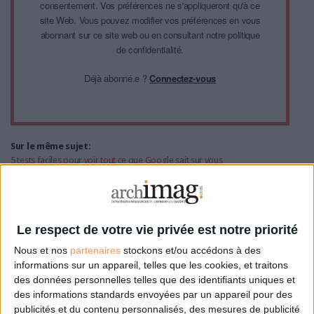
consentement. Vos préférences ne s'appliqueront qu'à ce
site Web. Vous pouvez modifier vos préférences en vous
abonnant sur ce site web ou en consultant notre politique
de confidentialité.
Déjà abonné.e ?
Connectez-vous
Sur le même sujet:
5 tests faciles pour voir tout ce que Google sait sur vous
British Museum + Google : plus de 4 600 pièces à visiter en ligne
Droit à l'oubli : Google rejette maintenant 3 demandes sur 4
Faut-il en vouloir à Google si Wikipedia n'est pas fiable ?
Le respect de votre vie privée est notre priorité
Nous et nos
partenaires
stockons et/ou accédons à des
0 Commentaire
informations sur un appareil, telles que les cookies, et traitons
des données personnelles telles que des identifiants uniques et
des informations standards envoyées par un appareil pour des
Environnement
Google
publicités et du contenu personnalisés, des mesures de publicité