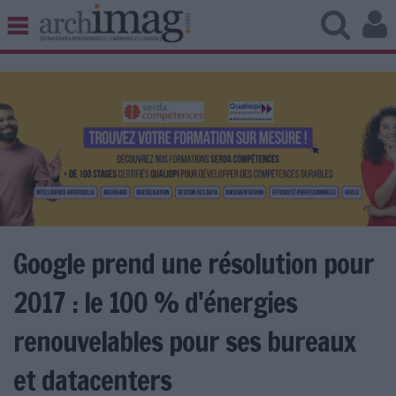
BIBLIOTHÈQUE ÉDITION
ARCHIVES PATRIMOINE
VEILLE DOCUMENTATION
DÉMAT CLOUD
UNIVERS DATA
TRAVAIL COLLABORATIF
VIE NUMÉRIQUE
NUMÉRIQUE RESPONSABLE
Google prend une résolution pour
2017 : le 100 % d'énergies
LES DOSSIERS
renouvelables pour ses bureaux
LES NEWSLETTERS
et datacenters
LE MAGAZINE