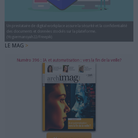
LES GUIDES PRATIQUES
LES BASES DE DONNÉES
L'ESPACE EMPLOI
Un prestataire de digital workplace assure la sécurité et la confidentialité
L'AGENDA
des documents et données stockés sur la plateforme.
L'ANNUAIRE DES ACTEURS
(Yogiermansyah22/Freepik)
LE MAG
LES LIVRES BLANCS
LES SUPPLÉMENTS
Numéro 396 : IA et automatisation : vers la fin de la veille?
NOS OFFRES D'ABONNEMENTS