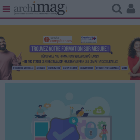
BIBLIOTHÈQUE ÉDITION
ARCHIVES PATRIMOINE
VEILLE DOCUMENTATION
DÉMAT CLOUD
UNIVERS DATA
TRAVAIL COLLABORATIF
VIE NUMÉRIQUE
NUMÉRIQUE RESPONSABLE
LES DOSSIERS
LES NEWSLETTERS
LE MAGAZINE