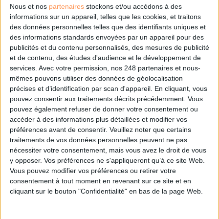
Nous et nos
partenaires
stockons et/ou accédons à des
informations sur un appareil, telles que les cookies, et traitons
des données personnelles telles que des identifiants uniques et
Les derniers guides :
des informations standards envoyées par un appareil pour des
IA génératives : cas d’usage et retours d’expérience
publicités et du contenu personnalisés, des mesures de publicité
et de contenu, des études d'audience et le développement de
services.
Avec votre permission, nos 248 partenaires et nous-
Archivage physique et électronique : enjeux, méthodes et
mêmes pouvons utiliser des données de géolocalisation
outils
précises et d’identification par scan d'appareil. En cliquant, vous
pouvez consentir aux traitements décrits précédemment. Vous
Stratégie data : tirez profit de l’intelligence des
pouvez également refuser de donner votre consentement ou
données
accéder à des informations plus détaillées et modifier vos
préférences avant de consentir.
Veuillez noter que certains
traitements de vos données personnelles peuvent ne pas
nécessiter votre consentement, mais vous avez le droit de vous
LES DERNIÈRES PARUTIONS
y opposer. Vos préférences ne s'appliqueront qu’à ce site Web.
Vous pouvez modifier vos préférences ou retirer votre
consentement à tout moment en revenant sur ce site et en
cliquant sur le bouton "Confidentialité" en bas de la page Web.