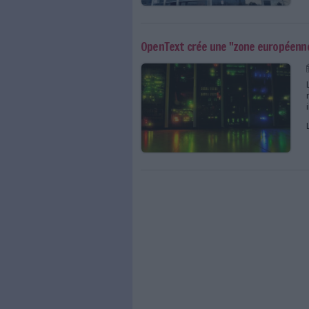
OpenText rachète l'acti
OpenText crée une "zo