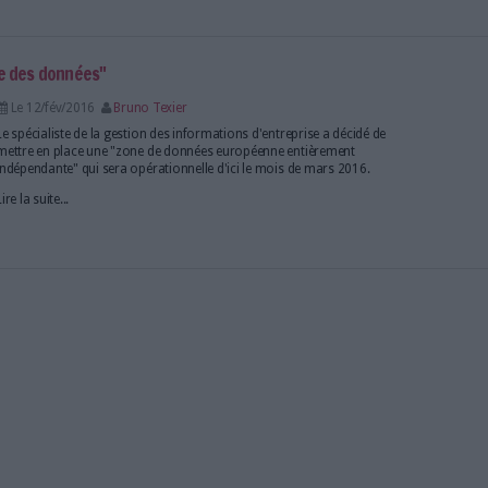
vité gestion de contenus de Dell pour 1,5 milliard d'eur
Le 14/sep/2016
Bruno Texier
L'éditeur canadien met notamment la main sur la so
Documentum qui devrait lui permettre de gagner des
marchés asiatique et africain.
Lire la suite...
ne européenne des données"
Le 12/fév/2016
Bruno Texier
Le spécialiste de la gestion des informations d'entre
mettre en place une "zone de données européenne 
indépendante" qui sera opérationnelle d'ici le mois