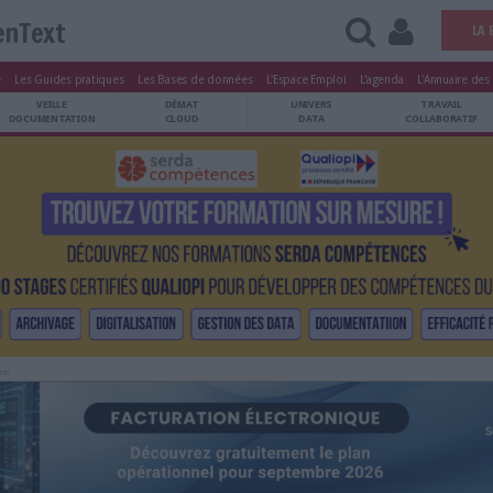
OpenText
tters
Le Magazine
Les Guides pratiques
Les Bases de données
L'Esp
ARCHIVES
VEILLE
DÉMAT
ATRIMOINE
DOCUMENTATION
CLOUD
Publicité