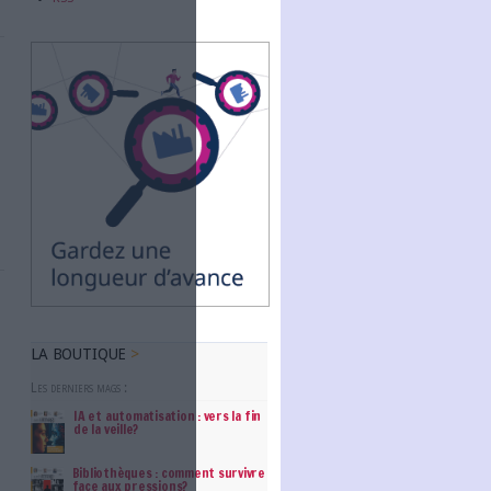
Abonnez-vous
os
NOUS SUIVRE
lution
 positions sur les
Facebook
Twitter
Linkedin
RSS
prise a décidé de
entièrement
 de mars 2016.