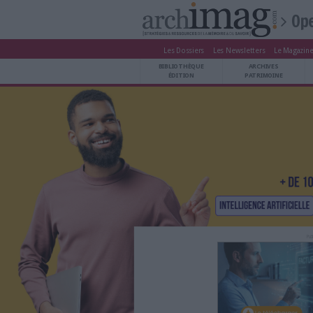
Les Dossiers
Les Newsle
BIBLIOTHÈQUE ÉDITION
BIBLIOTHÈQUE
ARCHIVES PATRIMOINE
ÉDITION
P
VEILLE DOCUMENTATION
DÉMAT CLOUD
UNIVERS DATA
TRAVAIL COLLABORATIF
VIE NUMÉRIQUE
NUMÉRIQUE RESPONSABLE
LES DOSSIERS