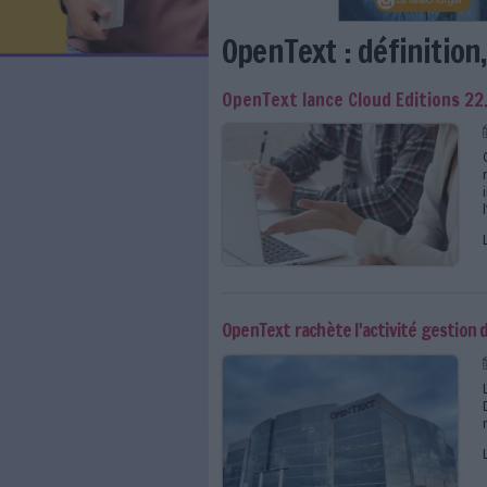
LES NEWSLETTERS
LE MAGAZINE
LES GUIDES PRATIQUES
LES BASES DE DONNÉES
L'ESPACE EMPLOI
L'AGENDA
OpenText : dé
L'ANNUAIRE DES ACTEURS
LES LIVRES BLANCS
OpenText lance Cloud
LES SUPPLÉMENTS
NOS OFFRES D'ABONNEMENTS