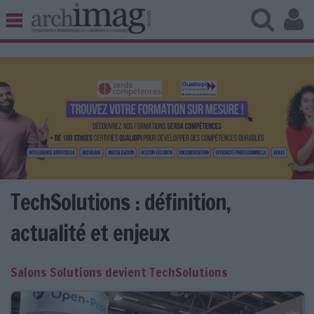
BIBLIOTHÈQUE ÉDITION
ARCHIVES PATRIMOINE
VEILLE DOCUMENTATION
DÉMAT CLOUD
UNIVERS DATA
TRAVAIL COLLABORATIF
VIE NUMÉRIQUE
NUMÉRIQUE RESPONSABLE
TechSolutions : définition,
actualité et enjeux
LES DOSSIERS
Salons Solutions devient TechSolutions
LES NEWSLETTERS
LE MAGAZINE