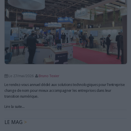
LES GUIDES PRATIQUES
LES BASES DE DONNÉES
L'ESPACE EMPLOI
L'AGENDA
L'ANNUAIRE DES ACTEURS
LES LIVRES BLANCS
LES SUPPLÉMENTS
NOS OFFRES D'ABONNEMENTS
Le 27/mai/2026
Bruno Texier
Le rendez-vous annuel dédié aux solutions technologiques pour l’entreprise
change de nom pour mieux accompagner les entreprises dans leur
transition numérique.
Lire la suite...
LE MAG