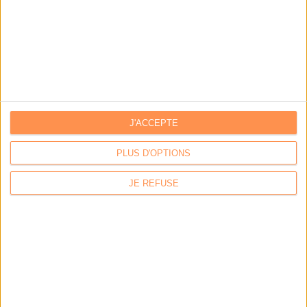
NEXYLAN
J'ACCEPTE
Stockage, hébergement & services managés
PLUS D'OPTIONS
BUZZ
JE REFUSE
Vous avez partagé
Vous avez aimé
Archivage électronique et cybersécurité : un duo gagnant
Par:
Hugo Velluet
Quand la démat devient obligatoire
Par:
Bruno Texier
Le plus beau but de tous les temps, signé Pelé, reconstitué