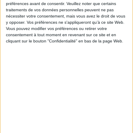
préférences avant de consentir.
Veuillez noter que certains
traitements de vos données personnelles peuvent ne pas
LA BOUTIQUE
nécessiter votre consentement, mais vous avez le droit de vous
y opposer. Vos préférences ne s'appliqueront qu’à ce site Web.
Les derniers mags :
Vous pouvez modifier vos préférences ou retirer votre
consentement à tout moment en revenant sur ce site et en
IA et automatisation : vers la fin de la veille?
cliquant sur le bouton "Confidentialité" en bas de la page Web.
Bibliothèques : comment survivre face aux pressions?
DSI du secteur public : le pivot de la transformation
Les derniers guides :
IA génératives : cas d’usage et retours d’expérience
Archivage physique et électronique : enjeux, méthodes et
outils