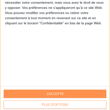
nécessiter votre consentement, mais vous avez le droit de vous
y opposer. Vos préférences ne s'appliqueront qu’à ce site Web.
Je m'inscris sur Archimag.com
Vous pouvez modifier vos préférences ou retirer votre
consentement à tout moment en revenant sur ce site et en
cliquant sur le bouton "Confidentialité" en bas de la page Web.
J'ACCEPTE
Contacts
|
Annuaire des acteurs
Communiquer avec Archimag
|
Communiquer avec ACE
PLUS D'OPTIONS