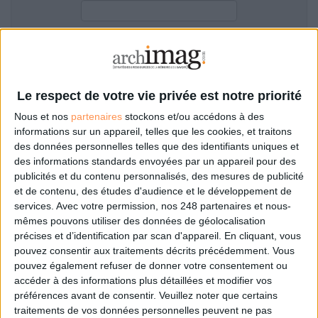
LES GUIDES PRATIQUES
LES BASES DE DONNÉES
L'ESPACE EMPLOI
Filtre anti-spam
L'AGENDA
L'ANNUAIRE DES ACTEURS
Le respect de votre vie privée est notre priorité
LES LIVRES BLANCS
Nous et nos
partenaires
stockons et/ou accédons à des
LES SUPPLÉMENTS
informations sur un appareil, telles que les cookies, et traitons
des données personnelles telles que des identifiants uniques et
NOS OFFRES D'ABONNEMENTS
des informations standards envoyées par un appareil pour des
Mot de passe oublié ?
Pas encore de compte?
publicités et du contenu personnalisés, des mesures de publicité
et de contenu, des études d'audience et le développement de
services.
Avec votre permission, nos 248 partenaires et nous-
mêmes pouvons utiliser des données de géolocalisation
précises et d’identification par scan d'appareil. En cliquant, vous
Je m'inscris pour commenter les articles
pouvez consentir aux traitements décrits précédemment. Vous
pouvez également refuser de donner votre consentement ou
ou déposer mon CV
accéder à des informations plus détaillées et modifier vos
préférences avant de consentir.
Veuillez noter que certains
traitements de vos données personnelles peuvent ne pas