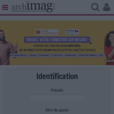
BIBLIOTHÈQUE ÉDITION
ARCHIVES PATRIMOINE
VEILLE DOCUMENTATION
DÉMAT CLOUD
UNIVERS DATA
TRAVAIL COLLABORATIF
VIE NUMÉRIQUE
NUMÉRIQUE RESPONSABLE
Identification
Pseudo
LES DOSSIERS
LES NEWSLETTERS
LE MAGAZINE
Mot de passe