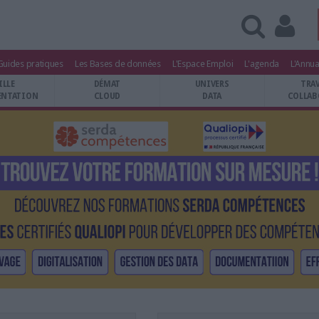
Guides pratiques
Les Bases de données
L'Espace Emploi
L'agenda
L'Annua
ILLE
DÉMAT
UNIVERS
TRA
NTATION
CLOUD
DATA
COLLAB