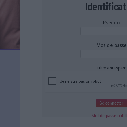
LES NEWSLETTERS
Identificat
LE MAGAZINE
LES GUIDES PRATIQUES
Pseudo
LES BASES DE DONNÉES
L'ESPACE EMPLOI
L'AGENDA
Mot de passe
L'ANNUAIRE DES ACTEURS
LES LIVRES BLANCS
LES SUPPLÉMENTS
Filtre anti-spam
NOS OFFRES D'ABONNEMENTS
Mot de passe oubli