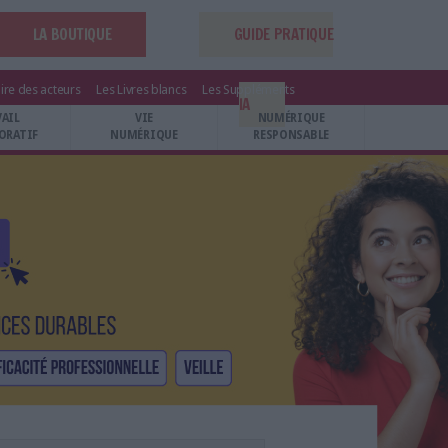
LA BOUTIQUE
GUIDE PRATIQUE
ire des acteurs
Les Livres blancs
Les Suppléments
IA
VAIL
VIE
NUMÉRIQUE
ORATIF
NUMÉRIQUE
RESPONSABLE