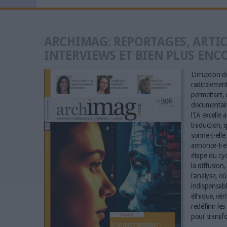
ARCHIMAG: REPORTAGES, ARTIC
INTERVIEWS ET BIEN PLUS ENC
L'irruption de
radicalement 
permettant, e
documentaire
l'IA excelle 
traduction, q
sonne-t-elle 
annonce-t-el
étape du cyc
la diffusion,
l'analyse, où
indispensabl
éthique, vér
redéfinir le
pour transfo