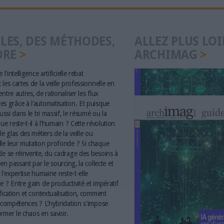
LES, DES MÉTHODES,
ALLEZ PLUS LOI
ORE
ARCHIMAG
 l'intelligence artificielle rebat
les cartes de la veille professionnelle en
ntre autres, de rationaliser les flux
s grâce à l’automatisation. Et puisque
aussi dans le tri massif, le résumé ou la
ue reste-t-il à l’humain ? Cette révolution
le glas des métiers de la veille ou
le leur mutation profonde ? Si chaque
le se réinvente, du cadrage des besoins à
 en passant par le sourcing, la collecte et
 l'expertise humaine reste-t-elle
e ? Entre gain de productivité et impératif
ification et contextualisation, comment
s compétences ? L'hybridation s'impose
rmer le chaos en savoir.