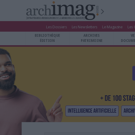
Les Dossiers
Les Newsletters
Le Magazine
Les 
BIBLIOTHÈQUE ÉDITION
BIBLIOTHÈQUE
ARCHIVES
VE
ARCHIVES PATRIMOINE
ÉDITION
PATRIMOINE
DOCUME
VEILLE DOCUMENTATION
DÉMAT CLOUD
UNIVERS DATA
TRAVAIL COLLABORATIF
VIE NUMÉRIQUE
NUMÉRIQUE RESPONSABLE
LES DOSSIERS