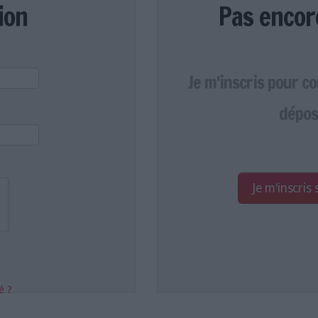
ion
Pas encor
Je m'inscris pour c
dépos
Je m'inscris
é ?