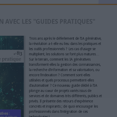
N AVEC LES "GUIDES PRATIQUES"
Trois ans après le déferlement de l’IA générative,
la révolution a-t-elle eu lieu dans les pratiques et
les outils professionnels ? Les cas d’usage se
multiplient, les solutions se font plus matures…
Sur le terrain, comment les IA génératives
transforment-elles la gestion des connaissances,
la recherche d’information et sa valorisation, ou
encore l’indexation ? Comment sont-elles
utilisées et quels processus permettent-elles
d’automatiser ? Ce nouveau guide dédié à l’IA
plonge au cœur de projets variés issus de
services et de domaines très différents, publics et
privés. Il présente des retours d’expérience
concrets et inspirants ; de quoi encourager les
professionnels dans l’intégration de ces
technologies !