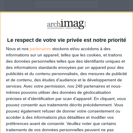
LES GUIDES PRATIQUES
LES BASES DE DONNÉES
L'ESPACE EMPLOI
Filtre anti-spam
L'AGENDA
L'ANNUAIRE DES ACTEURS
Le respect de votre vie privée est notre priorité
LES LIVRES BLANCS
Nous et nos
partenaires
stockons et/ou accédons à des
LES SUPPLÉMENTS
informations sur un appareil, telles que les cookies, et traitons
des données personnelles telles que des identifiants uniques et
NOS OFFRES D'ABONNEMENTS
des informations standards envoyées par un appareil pour des
Mot de passe oublié ?
Pas encore de compte?
publicités et du contenu personnalisés, des mesures de publicité
et de contenu, des études d'audience et le développement de
services.
Avec votre permission, nos 248 partenaires et nous-
mêmes pouvons utiliser des données de géolocalisation
précises et d’identification par scan d'appareil. En cliquant, vous
Je m'inscris pour commenter les articles
pouvez consentir aux traitements décrits précédemment. Vous
pouvez également refuser de donner votre consentement ou
ou déposer mon CV
accéder à des informations plus détaillées et modifier vos
préférences avant de consentir.
Veuillez noter que certains
traitements de vos données personnelles peuvent ne pas