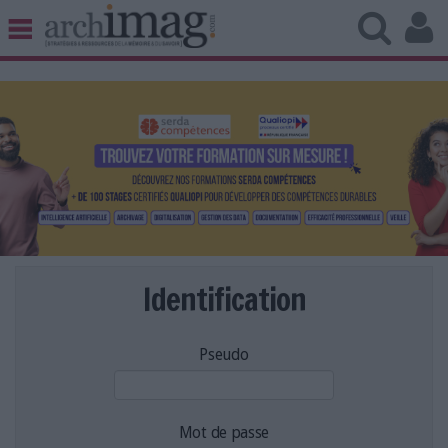
BIBLIOTHÈQUE ÉDITION
ARCHIVES PATRIMOINE
VEILLE DOCUMENTATION
DÉMAT CLOUD
UNIVERS DATA
TRAVAIL COLLABORATIF
VIE NUMÉRIQUE
NUMÉRIQUE RESPONSABLE
Identification
Pseudo
LES DOSSIERS
LES NEWSLETTERS
LE MAGAZINE
Mot de passe