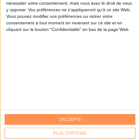
nécessiter votre consentement, mais vous avez le droit de vous
y opposer. Vos préférences ne s'appliqueront qu’à ce site Web.
Je m'inscris sur Archimag.com
Vous pouvez modifier vos préférences ou retirer votre
consentement à tout moment en revenant sur ce site et en
cliquant sur le bouton "Confidentialité" en bas de la page Web.
J'ACCEPTE
Contacts
|
Annuaire des acteurs
Communiquer avec Archimag
|
Communiquer avec ACE
PLUS D'OPTIONS