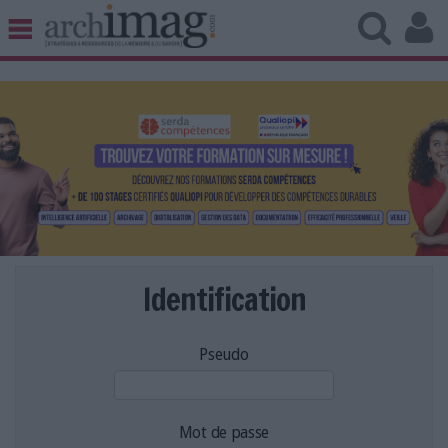
BIBLIOTHÈQUE ÉDITION
ARCHIVES PATRIMOINE
VEILLE DOCUMENTATION
DÉMAT CLOUD
UNIVERS DATA
TRAVAIL COLLABORATIF
VIE NUMÉRIQUE
NUMÉRIQUE RESPONSABLE
Identification
Pseudo
LES DOSSIERS
LES NEWSLETTERS
LE MAGAZINE
Mot de passe