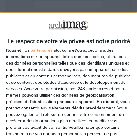
LES GUIDES PRATIQUES
LES BASES DE DONNÉES
L'ESPACE EMPLOI
Filtre anti-spam
L'AGENDA
L'ANNUAIRE DES ACTEURS
Le respect de votre vie privée est notre priorité
LES LIVRES BLANCS
Nous et nos
partenaires
stockons et/ou accédons à des
LES SUPPLÉMENTS
informations sur un appareil, telles que les cookies, et traitons
des données personnelles telles que des identifiants uniques et
NOS OFFRES D'ABONNEMENTS
des informations standards envoyées par un appareil pour des
Mot de passe oublié ?
Pas encore de compte?
publicités et du contenu personnalisés, des mesures de publicité
et de contenu, des études d'audience et le développement de
services.
Avec votre permission, nos 248 partenaires et nous-
mêmes pouvons utiliser des données de géolocalisation
précises et d’identification par scan d'appareil. En cliquant, vous
Je m'inscris pour commenter les articles
pouvez consentir aux traitements décrits précédemment. Vous
pouvez également refuser de donner votre consentement ou
ou déposer mon CV
accéder à des informations plus détaillées et modifier vos
préférences avant de consentir.
Veuillez noter que certains
traitements de vos données personnelles peuvent ne pas