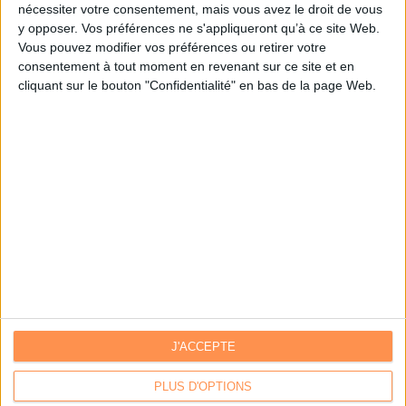
nécessiter votre consentement, mais vous avez le droit de vous
y opposer. Vos préférences ne s'appliqueront qu’à ce site Web.
Je m'inscris sur Archimag.com
Vous pouvez modifier vos préférences ou retirer votre
consentement à tout moment en revenant sur ce site et en
cliquant sur le bouton "Confidentialité" en bas de la page Web.
J'ACCEPTE
Contacts
|
Annuaire des acteurs
Communiquer avec Archimag
|
Communiquer avec ACE
PLUS D'OPTIONS