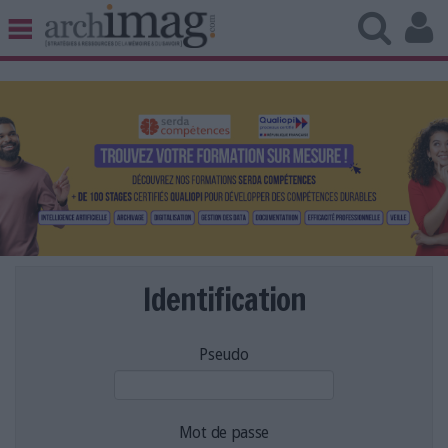
BIBLIOTHÈQUE ÉDITION
ARCHIVES PATRIMOINE
VEILLE DOCUMENTATION
DÉMAT CLOUD
UNIVERS DATA
TRAVAIL COLLABORATIF
VIE NUMÉRIQUE
NUMÉRIQUE RESPONSABLE
Identification
Pseudo
LES DOSSIERS
LES NEWSLETTERS
LE MAGAZINE
Mot de passe