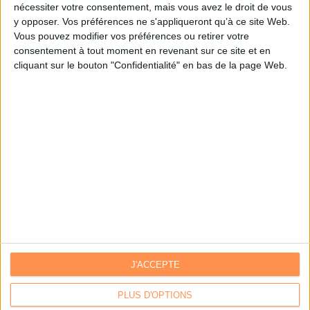
nécessiter votre consentement, mais vous avez le droit de vous
y opposer. Vos préférences ne s'appliqueront qu’à ce site Web.
Je m'inscris sur Archimag.com
Vous pouvez modifier vos préférences ou retirer votre
consentement à tout moment en revenant sur ce site et en
cliquant sur le bouton "Confidentialité" en bas de la page Web.
J'ACCEPTE
Contacts
|
Annuaire des acteurs
Communiquer avec Archimag
|
Communiquer avec ACE
PLUS D'OPTIONS