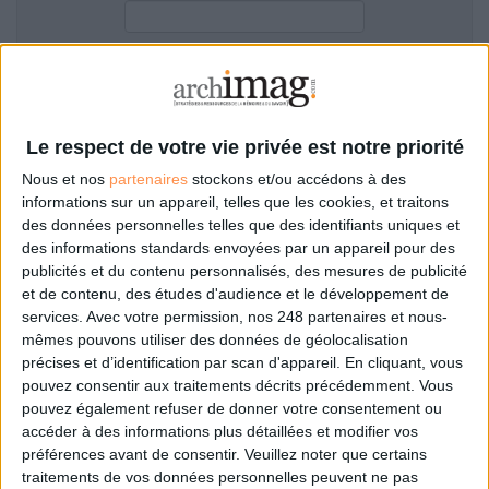
LES GUIDES PRATIQUES
LES BASES DE DONNÉES
L'ESPACE EMPLOI
Filtre anti-spam
L'AGENDA
L'ANNUAIRE DES ACTEURS
Le respect de votre vie privée est notre priorité
LES LIVRES BLANCS
Nous et nos
partenaires
stockons et/ou accédons à des
LES SUPPLÉMENTS
informations sur un appareil, telles que les cookies, et traitons
des données personnelles telles que des identifiants uniques et
NOS OFFRES D'ABONNEMENTS
des informations standards envoyées par un appareil pour des
Mot de passe oublié ?
Pas encore de compte?
publicités et du contenu personnalisés, des mesures de publicité
et de contenu, des études d'audience et le développement de
services.
Avec votre permission, nos 248 partenaires et nous-
mêmes pouvons utiliser des données de géolocalisation
précises et d’identification par scan d'appareil. En cliquant, vous
Je m'inscris pour commenter les articles
pouvez consentir aux traitements décrits précédemment. Vous
pouvez également refuser de donner votre consentement ou
ou déposer mon CV
accéder à des informations plus détaillées et modifier vos
préférences avant de consentir.
Veuillez noter que certains
traitements de vos données personnelles peuvent ne pas