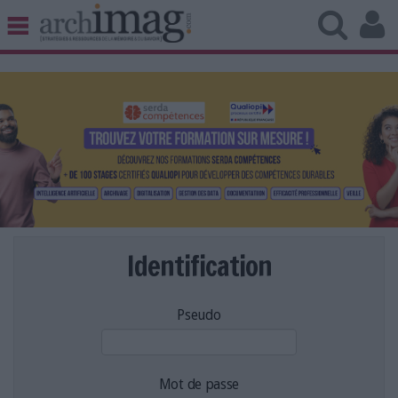
BIBLIOTHÈQUE ÉDITION
ARCHIVES PATRIMOINE
VEILLE DOCUMENTATION
DÉMAT CLOUD
UNIVERS DATA
TRAVAIL COLLABORATIF
VIE NUMÉRIQUE
NUMÉRIQUE RESPONSABLE
Identification
Pseudo
LES DOSSIERS
LES NEWSLETTERS
LE MAGAZINE
Mot de passe