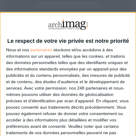
LES GUIDES PRATIQUES
LES BASES DE DONNÉES
L'ESPACE EMPLOI
Filtre anti-spam
L'AGENDA
L'ANNUAIRE DES ACTEURS
Le respect de votre vie privée est notre priorité
LES LIVRES BLANCS
Nous et nos
partenaires
stockons et/ou accédons à des
LES SUPPLÉMENTS
informations sur un appareil, telles que les cookies, et traitons
des données personnelles telles que des identifiants uniques et
NOS OFFRES D'ABONNEMENTS
des informations standards envoyées par un appareil pour des
Mot de passe oublié ?
Pas encore de compte?
publicités et du contenu personnalisés, des mesures de publicité
et de contenu, des études d'audience et le développement de
services.
Avec votre permission, nos 248 partenaires et nous-
mêmes pouvons utiliser des données de géolocalisation
précises et d’identification par scan d'appareil. En cliquant, vous
Je m'inscris pour commenter les articles
pouvez consentir aux traitements décrits précédemment. Vous
pouvez également refuser de donner votre consentement ou
ou déposer mon CV
accéder à des informations plus détaillées et modifier vos
préférences avant de consentir.
Veuillez noter que certains
traitements de vos données personnelles peuvent ne pas