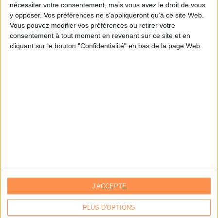
nécessiter votre consentement, mais vous avez le droit de vous
y opposer. Vos préférences ne s'appliqueront qu’à ce site Web.
Je m'inscris sur Archimag.com
Vous pouvez modifier vos préférences ou retirer votre
consentement à tout moment en revenant sur ce site et en
cliquant sur le bouton "Confidentialité" en bas de la page Web.
J'ACCEPTE
Contacts
|
Annuaire des acteurs
Communiquer avec Archimag
|
Communiquer avec ACE
PLUS D'OPTIONS