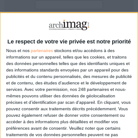
LES GUIDES PRATIQUES
LES BASES DE DONNÉES
L'ESPACE EMPLOI
Filtre anti-spam
L'AGENDA
L'ANNUAIRE DES ACTEURS
Le respect de votre vie privée est notre priorité
LES LIVRES BLANCS
Nous et nos
partenaires
stockons et/ou accédons à des
LES SUPPLÉMENTS
informations sur un appareil, telles que les cookies, et traitons
des données personnelles telles que des identifiants uniques et
NOS OFFRES D'ABONNEMENTS
des informations standards envoyées par un appareil pour des
Mot de passe oublié ?
Pas encore de compte?
publicités et du contenu personnalisés, des mesures de publicité
et de contenu, des études d'audience et le développement de
services.
Avec votre permission, nos 248 partenaires et nous-
mêmes pouvons utiliser des données de géolocalisation
précises et d’identification par scan d'appareil. En cliquant, vous
Je m'inscris pour commenter les articles
pouvez consentir aux traitements décrits précédemment. Vous
pouvez également refuser de donner votre consentement ou
ou déposer mon CV
accéder à des informations plus détaillées et modifier vos
préférences avant de consentir.
Veuillez noter que certains
traitements de vos données personnelles peuvent ne pas