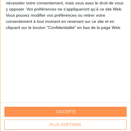
nécessiter votre consentement, mais vous avez le droit de vous
y opposer. Vos préférences ne s'appliqueront qu’à ce site Web.
Je m'inscris sur Archimag.com
Vous pouvez modifier vos préférences ou retirer votre
consentement à tout moment en revenant sur ce site et en
cliquant sur le bouton "Confidentialité" en bas de la page Web.
J'ACCEPTE
Contacts
|
Annuaire des acteurs
Communiquer avec Archimag
|
Communiquer avec ACE
PLUS D'OPTIONS