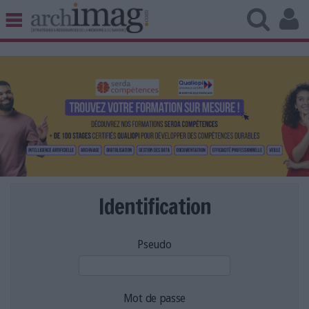
BIBLIOTHÈQUE ÉDITION
ARCHIVES PATRIMOINE
VEILLE DOCUMENTATION
DÉMAT CLOUD
UNIVERS DATA
TRAVAIL COLLABORATIF
VIE NUMÉRIQUE
NUMÉRIQUE RESPONSABLE
Identification
Pseudo
LES DOSSIERS
LES NEWSLETTERS
LE MAGAZINE
Mot de passe