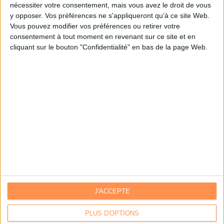
nécessiter votre consentement, mais vous avez le droit de vous
y opposer. Vos préférences ne s'appliqueront qu’à ce site Web.
Je m'inscris sur Archimag.com
Vous pouvez modifier vos préférences ou retirer votre
consentement à tout moment en revenant sur ce site et en
cliquant sur le bouton "Confidentialité" en bas de la page Web.
J'ACCEPTE
Contacts
|
Annuaire des acteurs
Communiquer avec Archimag
|
Communiquer avec ACE
PLUS D'OPTIONS