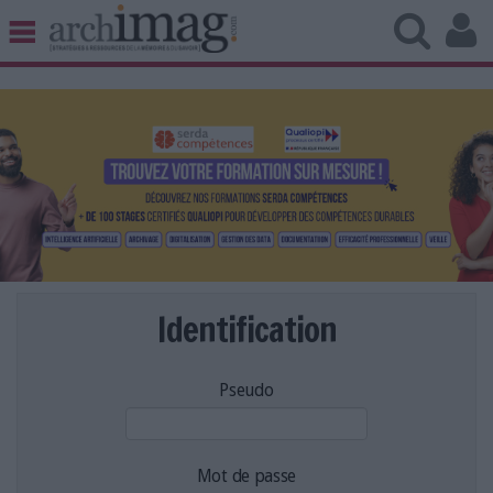
BIBLIOTHÈQUE ÉDITION
ARCHIVES PATRIMOINE
VEILLE DOCUMENTATION
DÉMAT CLOUD
UNIVERS DATA
TRAVAIL COLLABORATIF
VIE NUMÉRIQUE
NUMÉRIQUE RESPONSABLE
Identification
Pseudo
LES DOSSIERS
LES NEWSLETTERS
LE MAGAZINE
Mot de passe