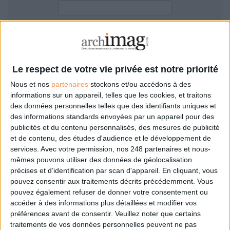
LES GUIDES PRATIQUES
LES BASES DE DONNÉES
L'ESPACE EMPLOI
Filtre anti-spam
L'AGENDA
L'ANNUAIRE DES ACTEURS
Le respect de votre vie privée est notre priorité
LES LIVRES BLANCS
Nous et nos
partenaires
stockons et/ou accédons à des
LES SUPPLÉMENTS
informations sur un appareil, telles que les cookies, et traitons
des données personnelles telles que des identifiants uniques et
NOS OFFRES D'ABONNEMENTS
des informations standards envoyées par un appareil pour des
Mot de passe oublié ?
Pas encore de compte?
publicités et du contenu personnalisés, des mesures de publicité
et de contenu, des études d'audience et le développement de
services.
Avec votre permission, nos 248 partenaires et nous-
mêmes pouvons utiliser des données de géolocalisation
précises et d’identification par scan d'appareil. En cliquant, vous
Je m'inscris pour commenter les articles
pouvez consentir aux traitements décrits précédemment. Vous
pouvez également refuser de donner votre consentement ou
ou déposer mon CV
accéder à des informations plus détaillées et modifier vos
préférences avant de consentir.
Veuillez noter que certains
traitements de vos données personnelles peuvent ne pas