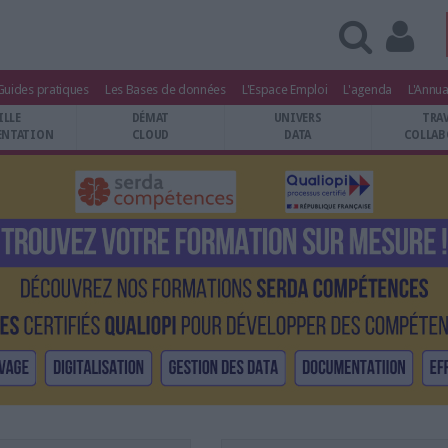
Guides pratiques
Les Bases de données
L'Espace Emploi
L'agenda
L'Annua
ILLE
DÉMAT
UNIVERS
TRA
NTATION
CLOUD
DATA
COLLAB