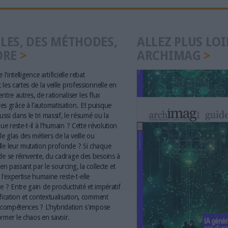
LES, DES MÉTHODES,
ALLEZ PLUS LOI
ORE
ARCHIMAG
 l'intelligence artificielle rebat
les cartes de la veille professionnelle en
ntre autres, de rationaliser les flux
s grâce à l’automatisation. Et puisque
aussi dans le tri massif, le résumé ou la
ue reste-t-il à l’humain ? Cette révolution
le glas des métiers de la veille ou
le leur mutation profonde ? Si chaque
le se réinvente, du cadrage des besoins à
 en passant par le sourcing, la collecte et
 l'expertise humaine reste-t-elle
e ? Entre gain de productivité et impératif
ification et contextualisation, comment
s compétences ? L'hybridation s'impose
rmer le chaos en savoir.