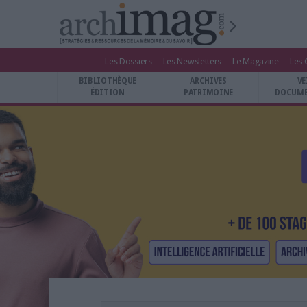
Les Dossiers
Les Newsletters
Le Magazine
Les 
BIBLIOTHÈQUE ÉDITION
BIBLIOTHÈQUE
ARCHIVES
VE
ARCHIVES PATRIMOINE
ÉDITION
PATRIMOINE
DOCUME
VEILLE DOCUMENTATION
DÉMAT CLOUD
UNIVERS DATA
TRAVAIL COLLABORATIF
VIE NUMÉRIQUE
NUMÉRIQUE RESPONSABLE
LES DOSSIERS