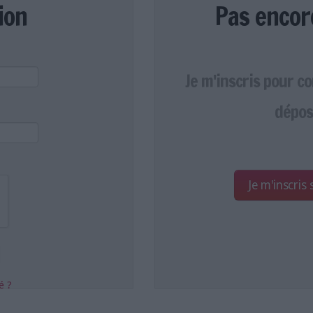
ion
Pas encor
Je m'inscris pour c
dépos
Je m'inscris
é ?