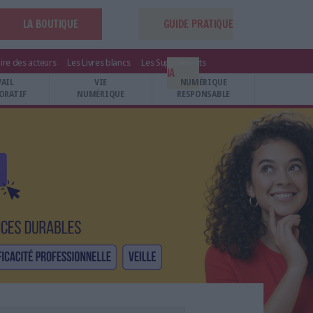
LA BOUTIQUE
GUIDE PRATIQUE
ire des acteurs
Les Livres blancs
Les Suppléments
IA
VAIL
VIE
NUMÉRIQUE
ORATIF
NUMÉRIQUE
RESPONSABLE