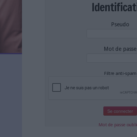
LES NEWSLETTERS
Identificat
LE MAGAZINE
LES GUIDES PRATIQUES
Pseudo
LES BASES DE DONNÉES
L'ESPACE EMPLOI
L'AGENDA
Mot de passe
L'ANNUAIRE DES ACTEURS
LES LIVRES BLANCS
LES SUPPLÉMENTS
Filtre anti-spam
NOS OFFRES D'ABONNEMENTS
Mot de passe oubli