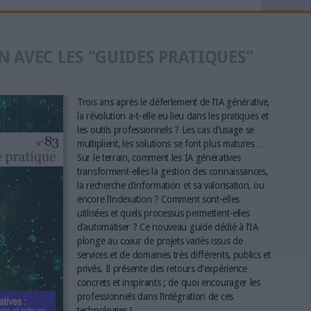
N AVEC LES "GUIDES PRATIQUES"
Trois ans après le déferlement de l’IA générative,
la révolution a-t-elle eu lieu dans les pratiques et
les outils professionnels ? Les cas d’usage se
multiplient, les solutions se font plus matures…
Sur le terrain, comment les IA génératives
transforment-elles la gestion des connaissances,
la recherche d’information et sa valorisation, ou
encore l’indexation ? Comment sont-elles
utilisées et quels processus permettent-elles
d’automatiser ? Ce nouveau guide dédié à l’IA
plonge au cœur de projets variés issus de
services et de domaines très différents, publics et
privés. Il présente des retours d’expérience
concrets et inspirants ; de quoi encourager les
professionnels dans l’intégration de ces
technologies !