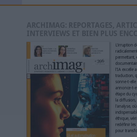
ARCHIMAG: REPORTAGES, ARTIC
INTERVIEWS ET BIEN PLUS ENC
L'irruption de
radicalement 
permettant, e
documentaire
l'IA excelle 
traduction, q
sonne-t-elle 
annonce-t-el
étape du cyc
la diffusion,
l'analyse, où
indispensabl
éthique, vér
redéfinir le
pour transfo