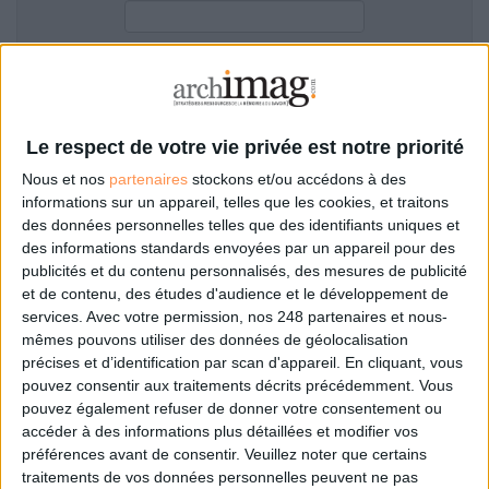
LES GUIDES PRATIQUES
LES BASES DE DONNÉES
L'ESPACE EMPLOI
Filtre anti-spam
L'AGENDA
L'ANNUAIRE DES ACTEURS
Le respect de votre vie privée est notre priorité
LES LIVRES BLANCS
Nous et nos
partenaires
stockons et/ou accédons à des
LES SUPPLÉMENTS
informations sur un appareil, telles que les cookies, et traitons
des données personnelles telles que des identifiants uniques et
NOS OFFRES D'ABONNEMENTS
des informations standards envoyées par un appareil pour des
Mot de passe oublié ?
Pas encore de compte?
publicités et du contenu personnalisés, des mesures de publicité
et de contenu, des études d'audience et le développement de
services.
Avec votre permission, nos 248 partenaires et nous-
mêmes pouvons utiliser des données de géolocalisation
précises et d’identification par scan d'appareil. En cliquant, vous
Je m'inscris pour commenter les articles
pouvez consentir aux traitements décrits précédemment. Vous
pouvez également refuser de donner votre consentement ou
ou déposer mon CV
accéder à des informations plus détaillées et modifier vos
préférences avant de consentir.
Veuillez noter que certains
traitements de vos données personnelles peuvent ne pas