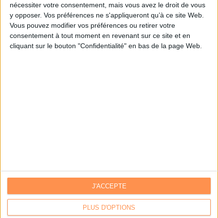
nécessiter votre consentement, mais vous avez le droit de vous
y opposer. Vos préférences ne s'appliqueront qu’à ce site Web.
Je m'inscris sur Archimag.com
Vous pouvez modifier vos préférences ou retirer votre
consentement à tout moment en revenant sur ce site et en
cliquant sur le bouton "Confidentialité" en bas de la page Web.
J'ACCEPTE
Contacts
|
Annuaire des acteurs
Communiquer avec Archimag
|
Communiquer avec ACE
PLUS D'OPTIONS