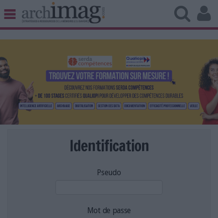
BIBLIOTHÈQUE ÉDITION
ARCHIVES PATRIMOINE
VEILLE DOCUMENTATION
DÉMAT CLOUD
UNIVERS DATA
TRAVAIL COLLABORATIF
VIE NUMÉRIQUE
NUMÉRIQUE RESPONSABLE
Identification
Pseudo
LES DOSSIERS
LES NEWSLETTERS
LE MAGAZINE
Mot de passe