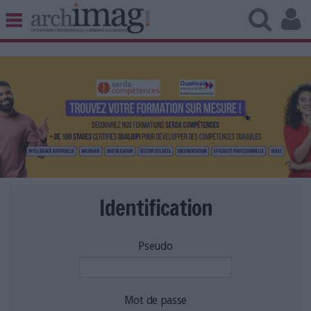
BIBLIOTHÈQUE ÉDITION
ARCHIVES PATRIMOINE
VEILLE DOCUMENTATION
DÉMAT CLOUD
UNIVERS DATA
TRAVAIL COLLABORATIF
VIE NUMÉRIQUE
NUMÉRIQUE RESPONSABLE
Identification
Pseudo
LES DOSSIERS
LES NEWSLETTERS
LE MAGAZINE
Mot de passe