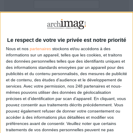
LES GUIDES PRATIQUES
LES BASES DE DONNÉES
L'ESPACE EMPLOI
Filtre anti-spam
L'AGENDA
L'ANNUAIRE DES ACTEURS
Le respect de votre vie privée est notre priorité
LES LIVRES BLANCS
Nous et nos
partenaires
stockons et/ou accédons à des
LES SUPPLÉMENTS
informations sur un appareil, telles que les cookies, et traitons
des données personnelles telles que des identifiants uniques et
NOS OFFRES D'ABONNEMENTS
des informations standards envoyées par un appareil pour des
Mot de passe oublié ?
Pas encore de compte?
publicités et du contenu personnalisés, des mesures de publicité
et de contenu, des études d'audience et le développement de
services.
Avec votre permission, nos 248 partenaires et nous-
mêmes pouvons utiliser des données de géolocalisation
précises et d’identification par scan d'appareil. En cliquant, vous
Je m'inscris pour commenter les articles
pouvez consentir aux traitements décrits précédemment. Vous
pouvez également refuser de donner votre consentement ou
ou déposer mon CV
accéder à des informations plus détaillées et modifier vos
préférences avant de consentir.
Veuillez noter que certains
traitements de vos données personnelles peuvent ne pas