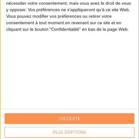
nécessiter votre consentement, mais vous avez le droit de vous
y opposer. Vos préférences ne s'appliqueront qu’à ce site Web.
Je m'inscris sur Archimag.com
Vous pouvez modifier vos préférences ou retirer votre
consentement à tout moment en revenant sur ce site et en
cliquant sur le bouton "Confidentialité" en bas de la page Web.
J'ACCEPTE
Contacts
|
Annuaire des acteurs
Communiquer avec Archimag
|
Communiquer avec ACE
PLUS D'OPTIONS