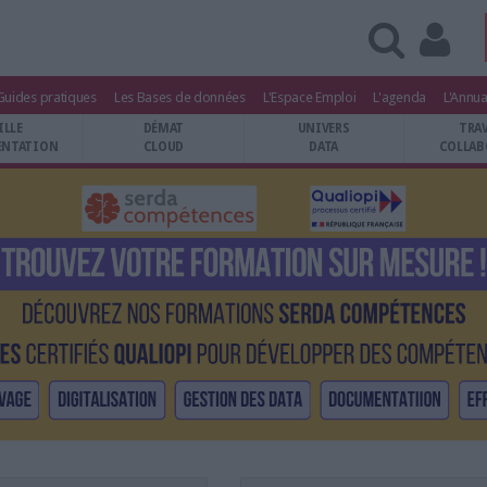
Guides pratiques
Les Bases de données
L'Espace Emploi
L'agenda
L'Annua
ILLE
DÉMAT
UNIVERS
TRA
NTATION
CLOUD
DATA
COLLAB