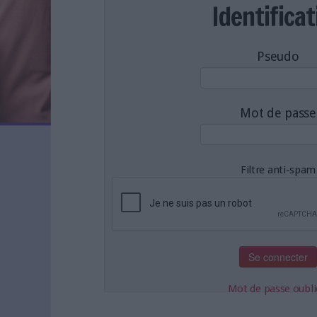
LES NEWSLETTERS
Identificat
LE MAGAZINE
LES GUIDES PRATIQUES
Pseudo
LES BASES DE DONNÉES
L'ESPACE EMPLOI
L'AGENDA
Mot de passe
L'ANNUAIRE DES ACTEURS
LES LIVRES BLANCS
LES SUPPLÉMENTS
Filtre anti-spam
NOS OFFRES D'ABONNEMENTS
Mot de passe oubli