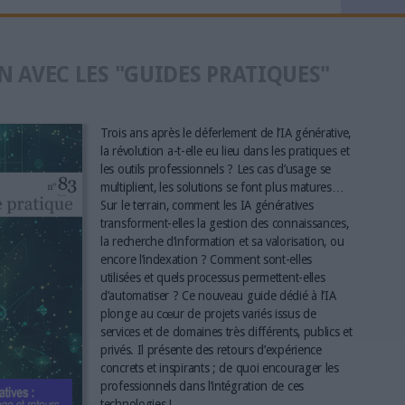
N AVEC LES "GUIDES PRATIQUES"
Trois ans après le déferlement de l’IA générative,
la révolution a-t-elle eu lieu dans les pratiques et
les outils professionnels ? Les cas d’usage se
multiplient, les solutions se font plus matures…
Sur le terrain, comment les IA génératives
transforment-elles la gestion des connaissances,
la recherche d’information et sa valorisation, ou
encore l’indexation ? Comment sont-elles
utilisées et quels processus permettent-elles
d’automatiser ? Ce nouveau guide dédié à l’IA
plonge au cœur de projets variés issus de
services et de domaines très différents, publics et
privés. Il présente des retours d’expérience
concrets et inspirants ; de quoi encourager les
professionnels dans l’intégration de ces
technologies !