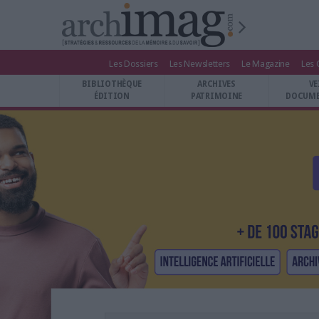
Les Dossiers
Les Newsletters
Le Magazine
Les 
BIBLIOTHÈQUE ÉDITION
BIBLIOTHÈQUE
ARCHIVES
VE
ARCHIVES PATRIMOINE
ÉDITION
PATRIMOINE
DOCUME
VEILLE DOCUMENTATION
DÉMAT CLOUD
UNIVERS DATA
TRAVAIL COLLABORATIF
VIE NUMÉRIQUE
NUMÉRIQUE RESPONSABLE
LES DOSSIERS