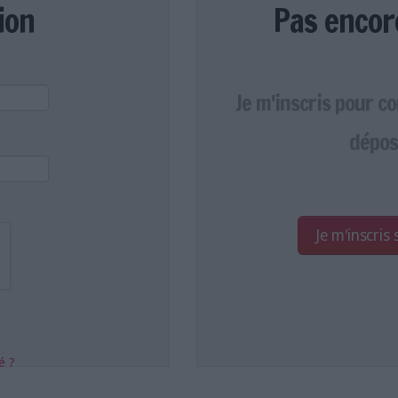
ion
Pas encor
Je m'inscris pour c
dépos
Je m'inscris
é ?