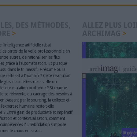
LES, DES MÉTHODES,
ALLEZ PLUS LOI
ORE
ARCHIMAG
 l'intelligence artificielle rebat
les cartes de la veille professionnelle en
ntre autres, de rationaliser les flux
s grâce à l’automatisation. Et puisque
aussi dans le tri massif, le résumé ou la
ue reste-t-il à l’humain ? Cette révolution
le glas des métiers de la veille ou
le leur mutation profonde ? Si chaque
le se réinvente, du cadrage des besoins à
 en passant par le sourcing, la collecte et
 l'expertise humaine reste-t-elle
e ? Entre gain de productivité et impératif
ification et contextualisation, comment
s compétences ? L'hybridation s'impose
rmer le chaos en savoir.