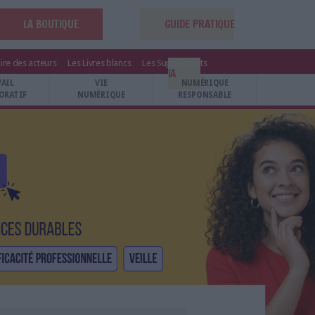
LA BOUTIQUE
GUIDE PRATIQUE
ire des acteurs
Les Livres blancs
Les Suppléments
IA
VAIL
VIE
NUMÉRIQUE
ORATIF
NUMÉRIQUE
RESPONSABLE