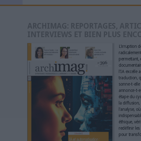
ARCHIMAG: REPORTAGES, ARTIC
INTERVIEWS ET BIEN PLUS ENC
L'irruption de
radicalement 
permettant, e
documentaire
l'IA excelle 
traduction, q
sonne-t-elle 
annonce-t-el
étape du cyc
la diffusion,
l'analyse, où
indispensabl
éthique, vér
redéfinir le
pour transfo