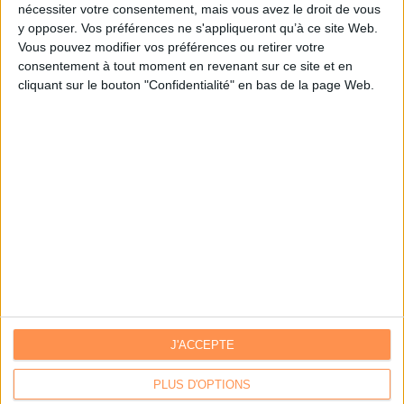
nécessiter votre consentement, mais vous avez le droit de vous
y opposer. Vos préférences ne s'appliqueront qu’à ce site Web.
Je m'inscris sur Archimag.com
Vous pouvez modifier vos préférences ou retirer votre
consentement à tout moment en revenant sur ce site et en
cliquant sur le bouton "Confidentialité" en bas de la page Web.
J'ACCEPTE
Contacts
|
Annuaire des acteurs
Communiquer avec Archimag
|
Communiquer avec ACE
PLUS D'OPTIONS