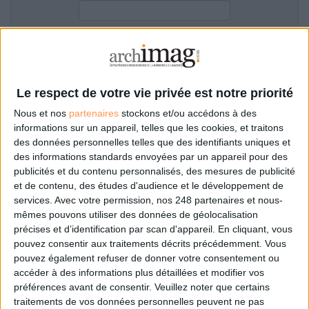
LES GUIDES PRATIQUES
LES BASES DE DONNÉES
L'ESPACE EMPLOI
Filtre anti-spam
L'AGENDA
L'ANNUAIRE DES ACTEURS
Le respect de votre vie privée est notre priorité
LES LIVRES BLANCS
Nous et nos
partenaires
stockons et/ou accédons à des
LES SUPPLÉMENTS
informations sur un appareil, telles que les cookies, et traitons
des données personnelles telles que des identifiants uniques et
NOS OFFRES D'ABONNEMENTS
des informations standards envoyées par un appareil pour des
Mot de passe oublié ?
Pas encore de compte?
publicités et du contenu personnalisés, des mesures de publicité
et de contenu, des études d'audience et le développement de
services.
Avec votre permission, nos 248 partenaires et nous-
mêmes pouvons utiliser des données de géolocalisation
précises et d’identification par scan d'appareil. En cliquant, vous
Je m'inscris pour commenter les articles
pouvez consentir aux traitements décrits précédemment. Vous
pouvez également refuser de donner votre consentement ou
ou déposer mon CV
accéder à des informations plus détaillées et modifier vos
préférences avant de consentir.
Veuillez noter que certains
traitements de vos données personnelles peuvent ne pas