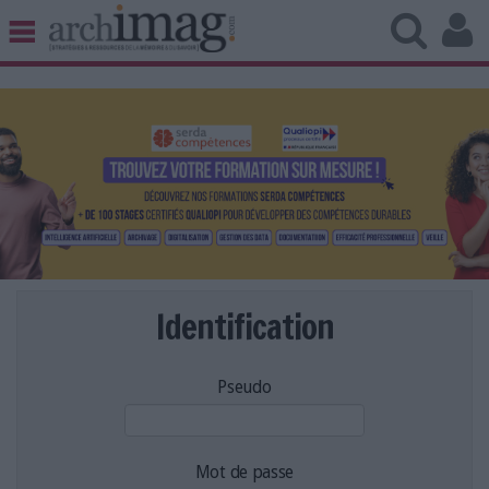
BIBLIOTHÈQUE ÉDITION
ARCHIVES PATRIMOINE
VEILLE DOCUMENTATION
DÉMAT CLOUD
UNIVERS DATA
TRAVAIL COLLABORATIF
VIE NUMÉRIQUE
NUMÉRIQUE RESPONSABLE
Identification
Pseudo
LES DOSSIERS
LES NEWSLETTERS
LE MAGAZINE
Mot de passe