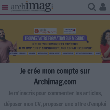
BIBLIOTHÈQUE ÉDITION
ARCHIVES PATRIMOINE
VEILLE DOCUMENTATION
DÉMAT CLOUD
UNIVERS DATA
TRAVAIL COLLABORATIF
VIE NUMÉRIQUE
NUMÉRIQUE RESPONSABLE
Je crée mon compte sur
Archimag.com
Je m'inscris pour commenter les articles,
LES DOSSIERS
LES NEWSLETTERS
déposer mon CV, proposer une offre d'emploi
LE MAGAZINE