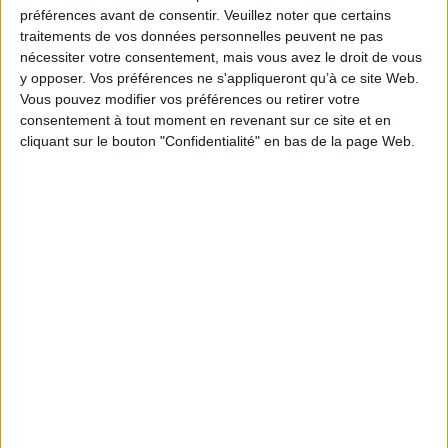
Je m'abonne à la newsletter du site Archimag.com
préférences avant de consentir.
Veuillez noter que certains
traitements de vos données personnelles peuvent ne pas
Filtre anti-spam
nécessiter votre consentement, mais vous avez le droit de vous
y opposer. Vos préférences ne s'appliqueront qu’à ce site Web.
Vous pouvez modifier vos préférences ou retirer votre
consentement à tout moment en revenant sur ce site et en
cliquant sur le bouton "Confidentialité" en bas de la page Web.
J'ai déjà un compte, je me connecte à Archimag.com