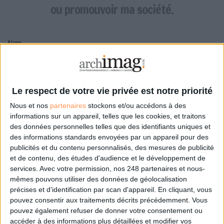
LES GUIDES PRATIQUES
ou promouvoir ma société.
LES BASES DE DONNÉES
L'ESPACE EMPLOI
Nom
L'AGENDA
L'ANNUAIRE DES ACTEURS
LES LIVRES BLANCS
Pseudo
LES SUPPLÉMENTS
Le respect de votre vie privée est notre priorité
Nous et nos
partenaires
stockons et/ou accédons à des
NOS OFFRES D'ABONNEMENTS
Mon pseudo sera affiché à côté de mes commentaires
informations sur un appareil, telles que les cookies, et traitons
des données personnelles telles que des identifiants uniques et
Prénom
des informations standards envoyées par un appareil pour des
publicités et du contenu personnalisés, des mesures de publicité
et de contenu, des études d'audience et le développement de
services.
Avec votre permission, nos 248 partenaires et nous-
Adresse de courriel
mêmes pouvons utiliser des données de géolocalisation
Je recevrais un email de confirmation à cette
précises et d’identification par scan d'appareil. En cliquant, vous
adresse
pouvez consentir aux traitements décrits précédemment. Vous
pouvez également refuser de donner votre consentement ou
accéder à des informations plus détaillées et modifier vos