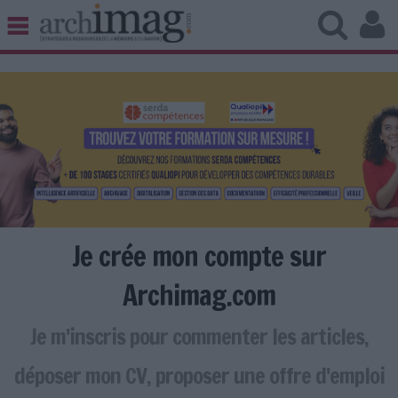
BIBLIOTHÈQUE ÉDITION
ARCHIVES PATRIMOINE
VEILLE DOCUMENTATION
DÉMAT CLOUD
UNIVERS DATA
TRAVAIL COLLABORATIF
VIE NUMÉRIQUE
NUMÉRIQUE RESPONSABLE
Je crée mon compte sur
Archimag.com
Je m'inscris pour commenter les articles,
LES DOSSIERS
LES NEWSLETTERS
déposer mon CV, proposer une offre d'emploi
LE MAGAZINE