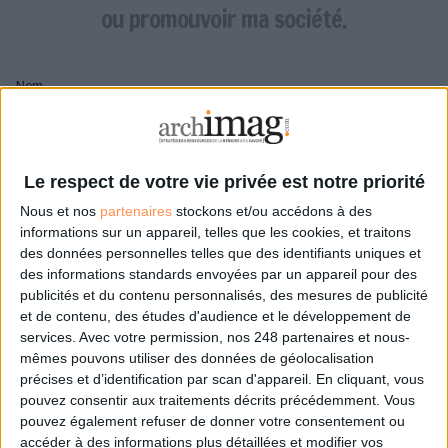
LES GUIDES PRATIQUES
ou promouvoir ma société.
LES BASES DE DONNÉES
L'ESPACE EMPLOI
Nom
L'AGENDA
L'ANNUAIRE DES ACTEURS
LES LIVRES BLANCS
Pseudo
LES SUPPLÉMENTS
Le respect de votre vie privée est notre priorité
Nous et nos
partenaires
stockons et/ou accédons à des
NOS OFFRES D'ABONNEMENTS
Mon pseudo sera affiché à côté de mes commentaires
informations sur un appareil, telles que les cookies, et traitons
des données personnelles telles que des identifiants uniques et
Prénom
des informations standards envoyées par un appareil pour des
publicités et du contenu personnalisés, des mesures de publicité
et de contenu, des études d'audience et le développement de
services.
Avec votre permission, nos 248 partenaires et nous-
Adresse de courriel
mêmes pouvons utiliser des données de géolocalisation
Je recevrais un email de confirmation à cette
précises et d’identification par scan d'appareil. En cliquant, vous
adresse
pouvez consentir aux traitements décrits précédemment. Vous
pouvez également refuser de donner votre consentement ou
accéder à des informations plus détaillées et modifier vos