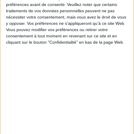
Je m'abonne à la newsletter du site Archimag.com
préférences avant de consentir.
Veuillez noter que certains
traitements de vos données personnelles peuvent ne pas
Filtre anti-spam
nécessiter votre consentement, mais vous avez le droit de vous
y opposer. Vos préférences ne s'appliqueront qu’à ce site Web.
Vous pouvez modifier vos préférences ou retirer votre
consentement à tout moment en revenant sur ce site et en
cliquant sur le bouton "Confidentialité" en bas de la page Web.
J'ai déjà un compte, je me connecte à Archimag.com