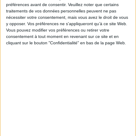
Je m'abonne à la newsletter du site Archimag.com
préférences avant de consentir.
Veuillez noter que certains
traitements de vos données personnelles peuvent ne pas
Filtre anti-spam
nécessiter votre consentement, mais vous avez le droit de vous
y opposer. Vos préférences ne s'appliqueront qu’à ce site Web.
Vous pouvez modifier vos préférences ou retirer votre
consentement à tout moment en revenant sur ce site et en
cliquant sur le bouton "Confidentialité" en bas de la page Web.
J'ai déjà un compte, je me connecte à Archimag.com