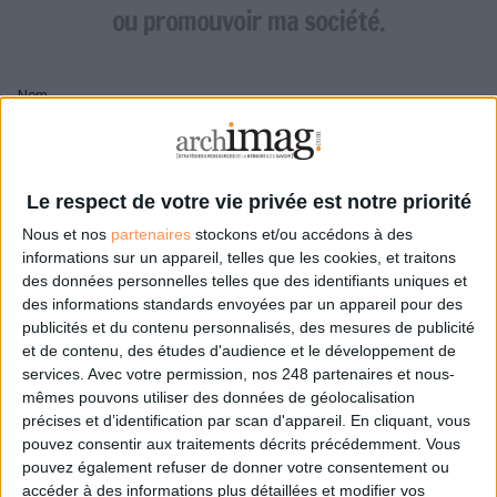
LES GUIDES PRATIQUES
ou promouvoir ma société.
LES BASES DE DONNÉES
L'ESPACE EMPLOI
Nom
L'AGENDA
L'ANNUAIRE DES ACTEURS
LES LIVRES BLANCS
Pseudo
LES SUPPLÉMENTS
Le respect de votre vie privée est notre priorité
Nous et nos
partenaires
stockons et/ou accédons à des
NOS OFFRES D'ABONNEMENTS
Mon pseudo sera affiché à côté de mes commentaires
informations sur un appareil, telles que les cookies, et traitons
des données personnelles telles que des identifiants uniques et
Prénom
des informations standards envoyées par un appareil pour des
publicités et du contenu personnalisés, des mesures de publicité
et de contenu, des études d'audience et le développement de
services.
Avec votre permission, nos 248 partenaires et nous-
Adresse de courriel
mêmes pouvons utiliser des données de géolocalisation
Je recevrais un email de confirmation à cette
précises et d’identification par scan d'appareil. En cliquant, vous
adresse
pouvez consentir aux traitements décrits précédemment. Vous
pouvez également refuser de donner votre consentement ou
accéder à des informations plus détaillées et modifier vos