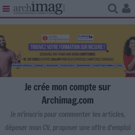
BIBLIOTHÈQUE ÉDITION
ARCHIVES PATRIMOINE
VEILLE DOCUMENTATION
DÉMAT CLOUD
UNIVERS DATA
TRAVAIL COLLABORATIF
VIE NUMÉRIQUE
NUMÉRIQUE RESPONSABLE
Je crée mon compte sur
Archimag.com
Je m'inscris pour commenter les articles,
LES DOSSIERS
LES NEWSLETTERS
déposer mon CV, proposer une offre d'emploi
LE MAGAZINE