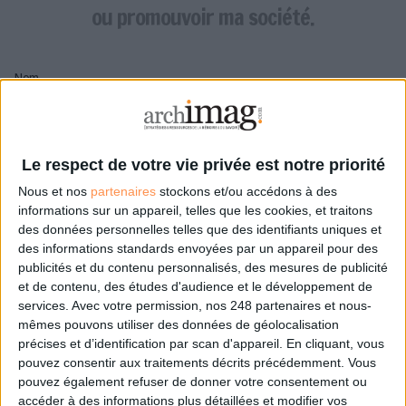
LES GUIDES PRATIQUES
ou promouvoir ma société.
LES BASES DE DONNÉES
L'ESPACE EMPLOI
Nom
L'AGENDA
L'ANNUAIRE DES ACTEURS
LES LIVRES BLANCS
Pseudo
LES SUPPLÉMENTS
Le respect de votre vie privée est notre priorité
Nous et nos
partenaires
stockons et/ou accédons à des
NOS OFFRES D'ABONNEMENTS
Mon pseudo sera affiché à côté de mes commentaires
informations sur un appareil, telles que les cookies, et traitons
des données personnelles telles que des identifiants uniques et
Prénom
des informations standards envoyées par un appareil pour des
publicités et du contenu personnalisés, des mesures de publicité
et de contenu, des études d'audience et le développement de
services.
Avec votre permission, nos 248 partenaires et nous-
Adresse de courriel
mêmes pouvons utiliser des données de géolocalisation
Je recevrais un email de confirmation à cette
précises et d’identification par scan d'appareil. En cliquant, vous
adresse
pouvez consentir aux traitements décrits précédemment. Vous
pouvez également refuser de donner votre consentement ou
accéder à des informations plus détaillées et modifier vos