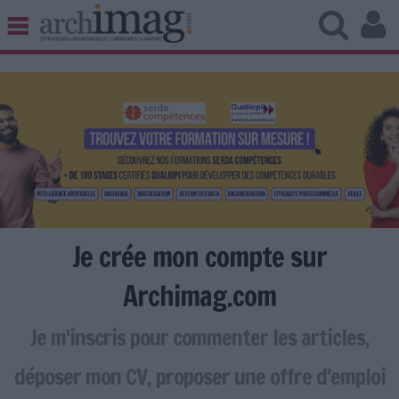
BIBLIOTHÈQUE ÉDITION
ARCHIVES PATRIMOINE
VEILLE DOCUMENTATION
DÉMAT CLOUD
UNIVERS DATA
TRAVAIL COLLABORATIF
VIE NUMÉRIQUE
NUMÉRIQUE RESPONSABLE
Je crée mon compte sur
Archimag.com
Je m'inscris pour commenter les articles,
LES DOSSIERS
LES NEWSLETTERS
déposer mon CV, proposer une offre d'emploi
LE MAGAZINE