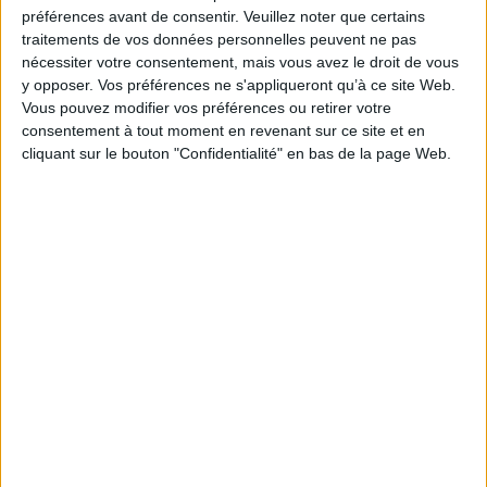
Je m'abonne à la newsletter du site Archimag.com
préférences avant de consentir.
Veuillez noter que certains
traitements de vos données personnelles peuvent ne pas
Filtre anti-spam
nécessiter votre consentement, mais vous avez le droit de vous
y opposer. Vos préférences ne s'appliqueront qu’à ce site Web.
Vous pouvez modifier vos préférences ou retirer votre
consentement à tout moment en revenant sur ce site et en
cliquant sur le bouton "Confidentialité" en bas de la page Web.
J'ai déjà un compte, je me connecte à Archimag.com