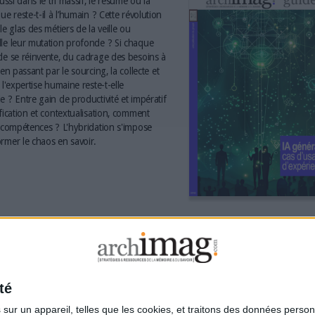
aussi dans le tri massif, le résumé ou la
ue reste-t-il à l’humain ? Cette révolution
le glas des métiers de la veille ou
le leur mutation profonde ? Si chaque
le se réinvente, du cadrage des besoins à
 en passant par le sourcing, la collecte et
 l'expertise humaine reste-t-elle
e ? Entre gain de productivité et impératif
ification et contextualisation, comment
s compétences ? L'hybridation s'impose
rmer le chaos en savoir.
té
ur un appareil, telles que les cookies, et traitons des données personn