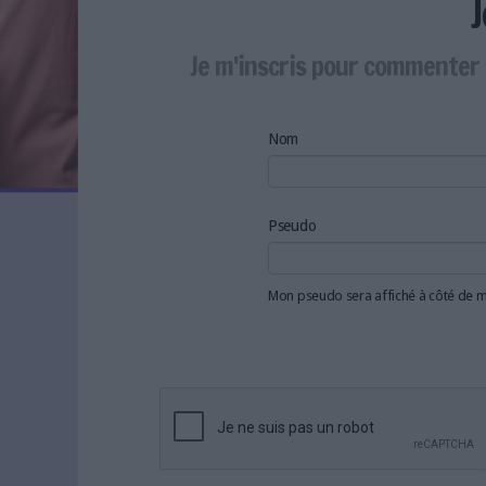
LES NEWSLETTERS
LE MAGAZINE
Je m'inscris pour commenter 
LES GUIDES PRATIQUES
LES BASES DE DONNÉES
L'ESPACE EMPLOI
Nom
L'AGENDA
L'ANNUAIRE DES ACTEURS
LES LIVRES BLANCS
Pseudo
LES SUPPLÉMENTS
Mon pseudo sera affiché à côté de
NOS OFFRES D'ABONNEMENTS