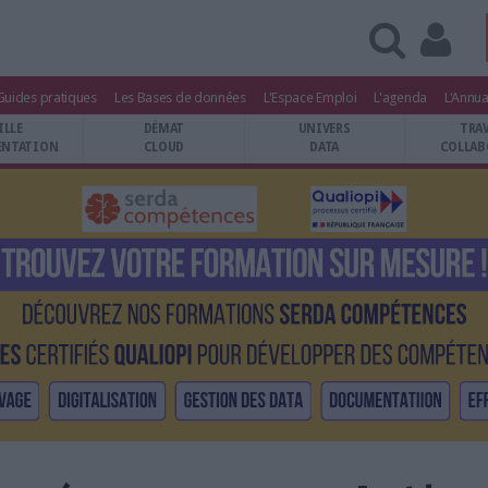
Guides pratiques
Les Bases de données
L'Espace Emploi
L'agenda
L'Annua
ILLE
DÉMAT
UNIVERS
TRA
NTATION
CLOUD
DATA
COLLAB