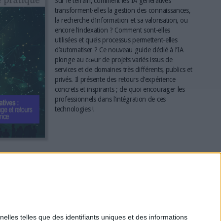
Sur le terrain, comment les IA génératives
transforment-elles la gestion des connaissances,
la recherche d’information et sa valorisation, ou
encore l’indexation ? Comment sont-elles
utilisées et quels processus permettent-elles
d’automatiser ? Ce nouveau guide dédié à l’IA
plonge au cœur de projets variés issus de
services et de domaines très différents, publics et
privés. Il présente des retours d’expérience
concrets et inspirants ; de quoi encourager les
professionnels dans l’intégration de ces
technologies !
*
elles telles que des identifiants uniques et des informations