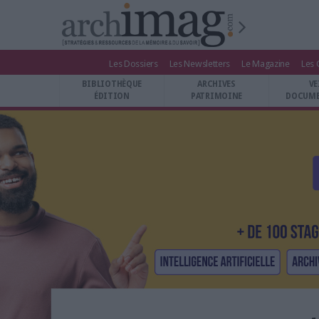
Les Dossiers
Les Newsletters
Le Magazine
Les 
BIBLIOTHÈQUE ÉDITION
BIBLIOTHÈQUE
ARCHIVES
VE
ARCHIVES PATRIMOINE
ÉDITION
PATRIMOINE
DOCUME
VEILLE DOCUMENTATION
DÉMAT CLOUD
UNIVERS DATA
TRAVAIL COLLABORATIF
VIE NUMÉRIQUE
NUMÉRIQUE RESPONSABLE
LES DOSSIERS