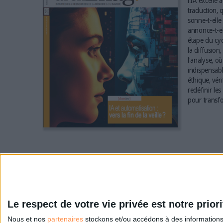
l'IA excelle 
traduction, q
sonne-t-elle 
annonce-t-el
étape du cyc
la diffusion,
l'analyse, où
indispensabl
éthique, vér
redéfinir le
pour transfo
Le respect de votre vie privée est notre priori
Nous et nos
partenaires
stockons et/ou accédons à des informations s