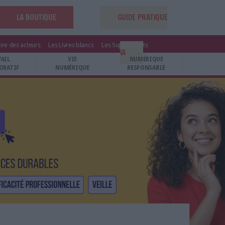
LA BOUTIQUE
GUIDE PRATIQUE
ire des acteurs
Les Livres blancs
Les Suppléments
IA
VAIL
VIE
NUMÉRIQUE
ORATIF
NUMÉRIQUE
RESPONSABLE