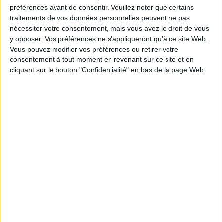
Je m'abonne à la newsletter du site Archimag.com
préférences avant de consentir.
Veuillez noter que certains
traitements de vos données personnelles peuvent ne pas
Filtre anti-spam
nécessiter votre consentement, mais vous avez le droit de vous
y opposer. Vos préférences ne s'appliqueront qu’à ce site Web.
Vous pouvez modifier vos préférences ou retirer votre
consentement à tout moment en revenant sur ce site et en
cliquant sur le bouton "Confidentialité" en bas de la page Web.
J'ai déjà un compte, je me connecte à Archimag.com