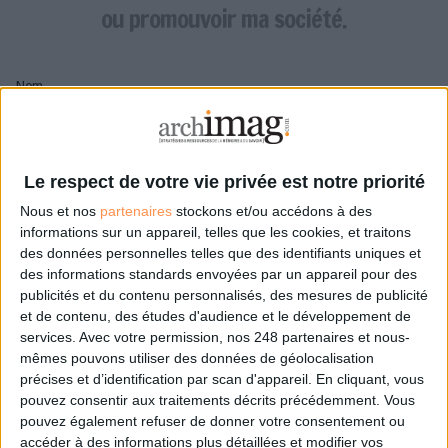
LES GUIDES PRATIQUES
ou promouvoir ma société.
LES BASES DE DONNÉES
L'ESPACE EMPLOI
Nom
L'AGENDA
L'ANNUAIRE DES ACTEURS
LES LIVRES BLANCS
Pseudo
LES SUPPLÉMENTS
Le respect de votre vie privée est notre priorité
Nous et nos
partenaires
stockons et/ou accédons à des
NOS OFFRES D'ABONNEMENTS
Mon pseudo sera affiché à côté de mes commentaires
informations sur un appareil, telles que les cookies, et traitons
des données personnelles telles que des identifiants uniques et
Prénom
des informations standards envoyées par un appareil pour des
publicités et du contenu personnalisés, des mesures de publicité
et de contenu, des études d'audience et le développement de
services.
Avec votre permission, nos 248 partenaires et nous-
Adresse de courriel
mêmes pouvons utiliser des données de géolocalisation
Je recevrais un email de confirmation à cette
précises et d’identification par scan d'appareil. En cliquant, vous
adresse
pouvez consentir aux traitements décrits précédemment. Vous
pouvez également refuser de donner votre consentement ou
accéder à des informations plus détaillées et modifier vos