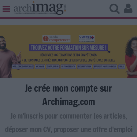
BIBLIOTHÈQUE ÉDITION
ARCHIVES PATRIMOINE
VEILLE DOCUMENTATION
DÉMAT CLOUD
UNIVERS DATA
TRAVAIL COLLABORATIF
VIE NUMÉRIQUE
NUMÉRIQUE RESPONSABLE
Je crée mon compte sur
Archimag.com
Je m'inscris pour commenter les articles,
LES DOSSIERS
LES NEWSLETTERS
déposer mon CV, proposer une offre d'emploi
LE MAGAZINE