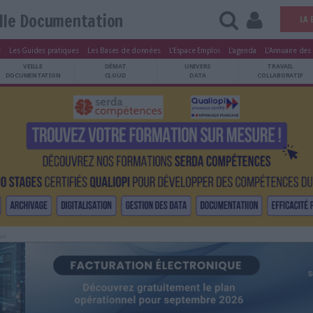
Veille Documentation
tters
Le Magazine
Les Guides pratiques
Les Bases de données
L'Esp
ARCHIVES
VEILLE
DÉMAT
ATRIMOINE
DOCUMENTATION
CLOUD
Publicité