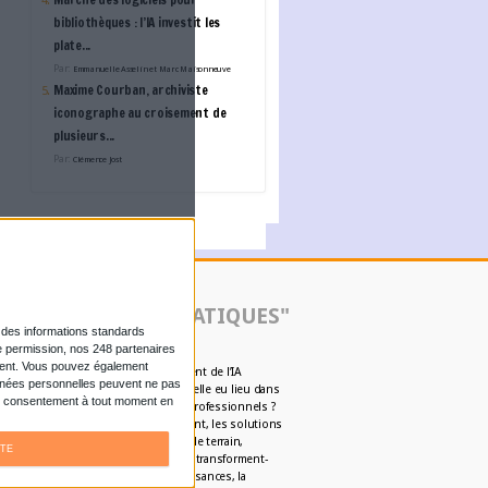
Novarchive
Dématérialisation - Digit
Workplace
BUZZ