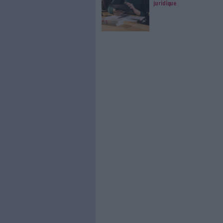
0 Commentaire
Sindup
Intelligence Colle
À LIRE SUR ARCHI
VeilleLab
vraiment 
Informati
intègre M