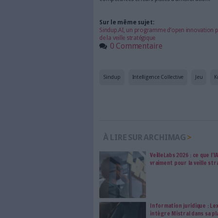
sein de leur organisation.
Un outil ludique pour
Basé sur un jeu de cartes, La
stimuler l’intelligence collect
forces et des pistes d'amélio
stratégique. Trois dimension
d'organisation et la gestion
A lire aussi :
Dossier : 
Un atelier adaptable
Cet atelier, déclinable pour l
animateurs en interne), se de
permettra alors aux étudiants
compétences et leurs pistes d
Sur le même sujet:
Sindup.AI, un programme d’ope
de la veille stratégique