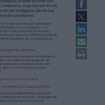
t un atelier collaboratif conçu par Sindup pour optimiser la gestion de l'info
ations (Freepik).
iste de la veille stratégique, propose un nouvel outil
La Fresque de la Connaissance, un jeu interactif de trois
anisations de stimuler l'intelligence collective tout
 de l'information et des connaissances.
promesse faite par
Sindup
pour permettre aux organisations
 façon optimale l'information et la connaissance !
Ce jeu
a forme d'un atelier de trois heures et animé par un expert
s à s'engager activement pour explorer les différentes facettes de
ulture organisationnelle et de la gestion des connaissances au