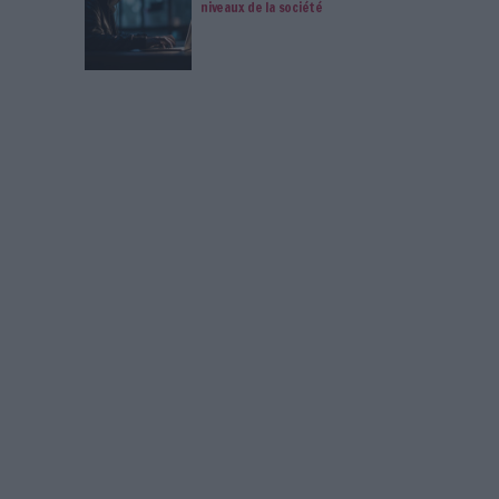
ctive
Jeu
Knowledge Management
Connectez-vous
ou
inscrivez-vous
pour publi
MAG
s 2026 : ce que l’IA change
Google déploie A
pour la veille stratégique
France et engag
avec les éditeur
on juridique : LexisNexis
En forte hausse,
istral dans sa plateforme
documentaire se 