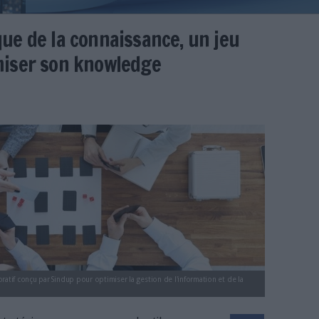
La Fresque de la connaissance, 
our optimiser son knowledge
éaume
e-connaissance-jeu-cooperatif-optimiser-knowl