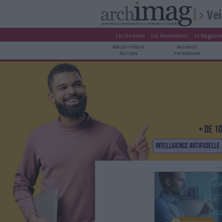
Les Dossiers
Les Newsle
BIBLIOTHÈQUE ÉDITION
BIBLIOTHÈQUE
ARCHIVES PATRIMOINE
ÉDITION
P
VEILLE DOCUMENTATION
DÉMAT CLOUD
UNIVERS DATA
TRAVAIL COLLABORATIF
VIE NUMÉRIQUE
NUMÉRIQUE RESPONSABLE
LES DOSSIERS