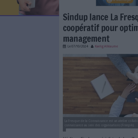
LES NEWSLETTERS
LE MAGAZINE
LES GUIDES PRATIQUES
LES BASES DE DONNÉES
L'ESPACE EMPLOI
L'AGENDA
Sindup lance 
L'ANNUAIRE DES ACTEURS
LES LIVRES BLANCS
coopératif p
LES SUPPLÉMENTS
management
NOS OFFRES D'ABONNEMENTS
Le
07/10/2024
Kaelig All
sindup-lance-fresqu
management.jpg