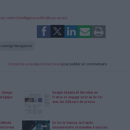
 stimuler l'intelligence collective
 Fresque de la Connaissance vise à rassembler les équipes pour
ive au sein de l’entreprise et produire un autodiagnostic des
ration en matière de gestion des connaissances et de veille
s sont prises en compte :
la veille stratégique
, la culture
 des connaissances.
le knowledge management dans le monde d’après
 aux grandes entreprises et aux étudiants
es grandes entreprises (il est possible de former ses propres
stine également aux établissements supérieurs : l’autodiagnostic
 d’évaluer leur rapport à l’information, leurs propres
’amélioration.
n innovation pour mettre l’intelligence artificielle au service