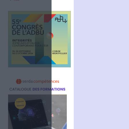
Abonnez-vous
NOUS SUIVRE
Facebook
rmation et de la
Twitter
Linkedin
RSS