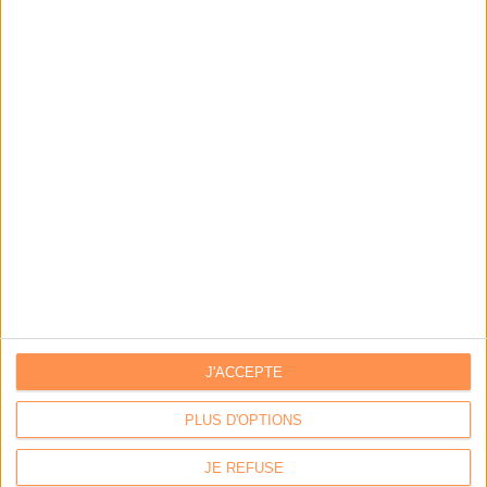
Iterop by Dassault Systèmes
Dématérialisation Ressources Humaines
J'ACCEPTE
LISTE DES DOMAINES
PLUS D'OPTIONS
Suite à vos remarques, nous optimisons la recherche détaillée par
JE REFUSE
"mots-clés". L'indexation est en cours...
Archivage(
244
)