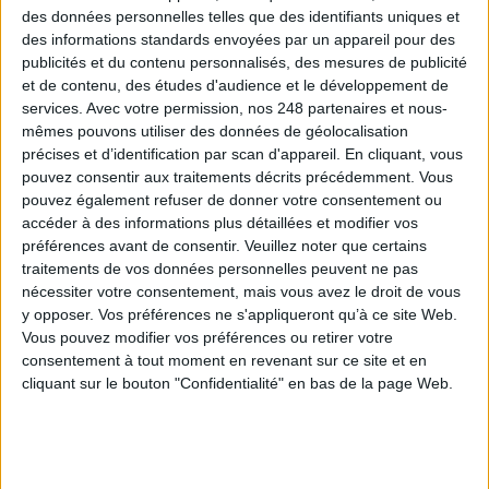
des données personnelles telles que des identifiants uniques et
des informations standards envoyées par un appareil pour des
publicités et du contenu personnalisés, des mesures de publicité
et de contenu, des études d'audience et le développement de
DOCAPOSTE - LA FILIALE
services.
Avec votre permission, nos 248 partenaires et nous-
mêmes pouvons utiliser des données de géolocalisation
NUMÉRIQUE DU GROUPE LA
précises et d’identification par scan d'appareil. En cliquant, vous
POSTE
pouvez consentir aux traitements décrits précédemment. Vous
pouvez également refuser de donner votre consentement ou
accéder à des informations plus détaillées et modifier vos
Conseil en archivage
Système d’archivage électronique
Prestataire en
préférences avant de consentir.
Veuillez noter que certains
numérisation patrimoniale
Logiciel de gestion documentaire
Logiciel de
traitements de vos données personnelles peuvent ne pas
documentation technique
Coffre-fort électronique
Lettre recommandée
nécessiter votre consentement, mais vous avez le droit de vous
électronique
Conseil en confiance numérique
Signature électronique
Logiciel
y opposer. Vos préférences ne s'appliqueront qu’à ce site Web.
Vous pouvez modifier vos préférences ou retirer votre
de blockchain
Logiciel de traitement Intelligent des Documents (IDP)
Logiciel de
consentement à tout moment en revenant sur ce site et en
gestion des communications client (CCM) - éditique
Logiciel de fraude documentaire
cliquant sur le bouton "Confidentialité" en bas de la page Web.
Anonymisation des données
Logiciel de cartographie des données personnelles
Entreprise de services du numérique
Tiers de confiance numérique, Docaposte
compte plus de 6 400 collaborateurs répartis sur près de 70 sites en France
et à l’international. Docaposte a réalisé́ 700M€ de chiffre d’affaires en 2019,
en tenant compte de l’intégration de Softeam Group fin 2019. Depuis plus de