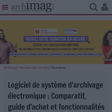
BIBLIOTHÈQUE ÉDITION
ARCHIVES PATRIMOINE
VEILLE DOCUMENTATION
DÉMAT CLOUD
UNIVERS DATA
TRAVAIL COLLABORATIF
VIE NUMÉRIQUE
NUMÉRIQUE RESPONSABLE
Archimag
/
Annuaire des societés
/
Domaines
Logiciel de système d'archivage
électronique : Comparatif,
LES DOSSIERS
LES NEWSLETTERS
guide d’achat et fonctionnalités
LE MAGAZINE