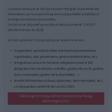
LES GUIDES PRATIQUES
LES BASES DE DONNÉES
Le service rendu par un SAE est d’assurer l’intégrité, la pérennité des
informations sur le moyen et long terme (disponibilité et lisibilité) et
L'ESPACE EMPLOI
protéger les données personnelles.
L'AGENDA
Un SAE est un dispositif qui est décrit dans la norme NF-Z 42 013
L'ANNUAIRE DES ACTEURS
(dernière version en 2020).
LES LIVRES BLANCS
Un SAE comprend 3 composants pour assurer le service :
LES SUPPLÉMENTS
l’organisation qui inclut le métier d’archiviste (documentation,
NOS OFFRES D'ABONNEMENTS
organisation, suivi, gouvernance, gestion/administration, etc.)
le logiciel qui assure les fonctions obligatoires pour le SAE
(intégration des versements, contrôles, gestion des accès, gestion
de la conservation, gestion de la réversibilité,…)
et enfin l’infrastructure (réseau, datacenter, sites redondants, etc.).
Le SAE peut être certifié NF 461 et ISO 27001.
Télécharger le comparatif des solutions d'archivage
électronique (SAE)