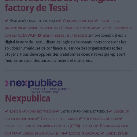
factory de Tessi
Système d’archivage électronique
Confiance numérique
Logiciel de case
management
Logiciel de workflow / BPM
Logiciel de Ged
Logiciel de gestion de
contenu (ECM/WCM)
Editeur, distributeur de logiciel
Innovation&trust est la
digital factory de Tessi. Editeur de logiciels innovants, nous concevons les
solutions numériques de confiance au service des organisations et des
citoyens. Nous développons des plateformes cloud natives qui replacent
l’humain au cœur des parcours métiers et clients, en...
Nexpublica
Logiciel archivage électronique
Système d’archivage électronique
Logiciel de
gestion documentaire
Coffre-fort électronique
Parapheur électronique
Logiciel de gestion des communications client (CCM) - éditique
Dématérialisation de
courrier
Logiciel de workflow / BPM
Logiciel de LAD-RAD
Logiciel de Ged