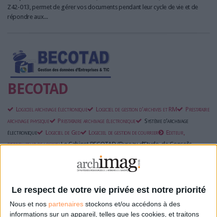
Z42-013, permet de gérer vos documents pendant leur cycle de vie et de
répondre aux...
BECOTAD
Logiciel archivage électronique
Logiciel de gestion d'archives et RM
Prestataire
archivage physique
Prestataire archivage électronique
Système d’archivage
électronique
Logiciel de Ged
Logiciel de gestion de courrier
Editeur,
distributeur de logiciel
Le Cabinet BECOTAD (Bureau d’Etude, de Conseils,
d’Organisation et de Traitement en Archives et en Documentation) est une
banque de compétences africaines fondé en 1995 (spécialistes en archivage,
en gestion des documents administratifs et en ingénierie informatique) au
service des institutions de...
Le respect de votre vie privée est notre priorité
Nous et nos
partenaires
stockons et/ou accédons à des
informations sur un appareil, telles que les cookies, et traitons